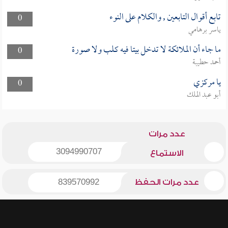
تابع أقوال التابعين , والكلام على النوء
0
ياسر برهامي
ما جاء أن الملائكة لا تدخل بيتا فيه كلب ولا صورة
0
أحمد حطيبة
يا مركزي
0
أبو عبد الملك
عدد مرات
3094990707
الاستماع
عدد مرات الحفظ
839570992