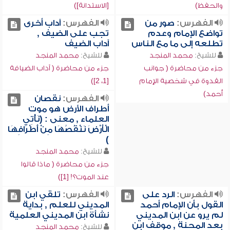
والحفظ)
[الاستدانة])
الفهرس:
صور من
الفهرس:
آداب أخرى
تواضع الإمام وعدم
تجب على الضيف ,
تطلعه إلى ما مع الناس
آداب الضيف
للشيخ:
محمد المنجد
للشيخ:
محمد المنجد
جزء من محاضرة ( جوانب
جزء من محاضرة ( آداب الضيافة
القدوة في شخصية الإمام
[1، 2])
أحمد)
الفهرس:
نقصان
أطراف الأرض هو موت
العلماء , معنى : (نَأْتِي
الْأَرْضَ نَنْقُصُهَا مِنْ أَطْرَافِهَا
)
للشيخ:
محمد المنجد
جزء من محاضرة ( ماذا قالوا
عند الموت؟! [1])
الفهرس:
الرد على
الفهرس:
تلقي ابن
القول بأن الإمام أحمد
المديني للعلم , بداية
لم يرو عن ابن المديني
نشأة ابن المديني العلمية
بعد المحنة , موقف ابن
للشيخ:
محمد المنجد