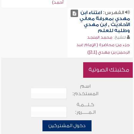
أحمد)
الفهرس:
اعتناء ابن
مهدي بمعرفة معاني
الأحاديث , ابن مهدي
وطلبه للعلم
للشيخ:
محمد المنجد
جزء من محاضرة ( الإمام عبد
الرحمن بن مهدي [2،1])
مكتبتك الصوتية
اسم
المستخدم:
كـلـــمـة
الـمـــــرور:
دخول المشتركين