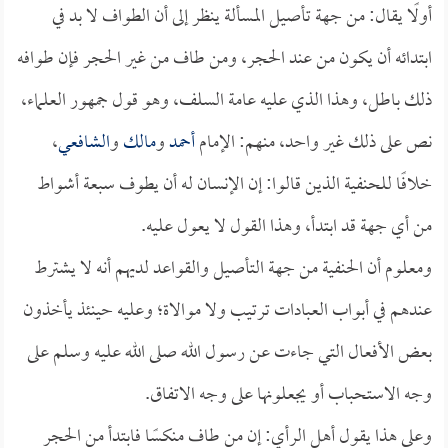
أولًا يقال: من جهة تأصيل المسألة ينظر إلى أن الطواف لا بد في
ابتدائه أن يكون من عند الحجر، ومن طاف من غير الحجر فإن طوافه
ذلك باطل، وهذا الذي عليه عامة السلف، وهو قول جمهور العلماء،
نص على ذلك غير واحد، منهم: الإمام
أحمد
و
مالك
و
الشافعي
،
خلافًا للحنفية الذين قالوا: إن الإنسان له أن يطوف سبعة أشواط
من أي جهة قد ابتدأ، وهذا القول لا يعول عليه.
ومعلوم أن الحنفية من جهة التأصيل والقواعد لديهم أنه لا يشترط
عندهم في أبواب العبادات ترتيب ولا موالاة؛ وعليه حينئذ يأخذون
بعض الأفعال التي جاءت عن رسول الله صلى الله عليه وسلم على
وجه الاستحباب أو يجعلونها على وجه الاتفاق.
وعلى هذا يقول أهل الرأي: إن من طاف منكسًا فابتدأ من الحجر