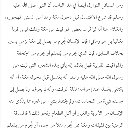
ومن المسائل النوازل أيضاً في هذا الباب: أن النبي صلى الله عليه
وسلم قد شرع الاغتسال قبل دخول مكة وهذا من السنن المهجورة،
والكلام هنا أنه لما قَرب بعض المواقيت من مكة وذلك ليس قرباً
مكانياً بل هو زماني؛ فإن الإنسان يُحرِم ثم يصل إلى مكة بزمنٍ يسير،
بخلاف السابق، فإن الذي يحرم من يَلملم أو يحرم من الجُحفة
والمواقيت القريبة فهل يقال: إنه يأتي بهذه الشعيرة التي ثبت عن
رسول الله صلى الله عليه وسلم أنه يغتسل قبل دخوله مكة، أم أنه
يكتفي بغسله عند إحرامه؛ لقلة الوقت، وأنه لم يعرق، ولم يصل إلى
جسده شيءٌ من النجاسات، ولم يختلط بشيء من غيره مما يتأذى منه
الإنسان من الأتربة والغبار أو أكل الطعام ونحو ذلك؟ فالمسافة
الزمنية بين الميقات ومكة ممن يُحرم مثلاً من جدة، أو يُحرم من يلملم