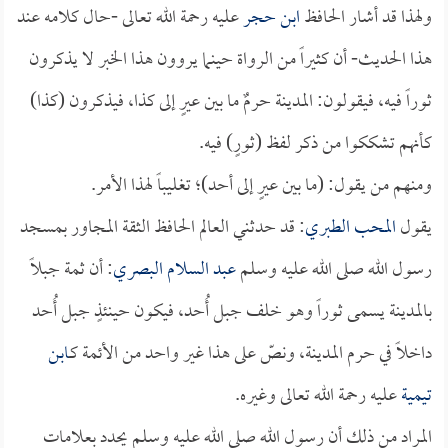
ولهذا قد أشار الحافظ
ابن حجر
عليه رحمة الله تعالى -حال كلامه عند
هذا الحديث- أن كثيراً من الرواة حينما يروون هذا الخبر لا يذكرون
ثوراً فيه، فيقولون: المدينة حرمٌ ما بين عيرٍ إلى كذا، فيذكرون (كذا)
كأنهم تشككوا من ذكر لفظ (ثورٍ) فيه.
ومنهم من يقول: (ما بين عيرٍ إلى أحد)؛ تغليباً لهذا الأمر.
يقول
المحب الطبري
: قد حدثني العالم الحافظ الثقة المجاور بمسجد
رسول الله صلى الله عليه وسلم
عبد السلام البصري
: أن ثمة جبلاً
بالمدينة يسمى ثوراً وهو خلف جبل أُحد، فيكون حينئذٍ جبل أُحد
داخلاً في حرم المدينة، ونصّ على هذا غير واحد من الأئمة كـ
ابن
تيمية
عليه رحمة الله تعالى وغيره.
المراد من ذلك أن رسول الله صلى الله عليه وسلم يحدد بعلامات