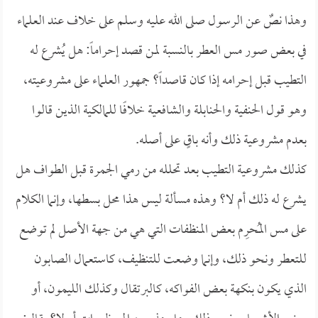
وهذا نصٌ عن الرسول صلى الله عليه وسلم على خلاف عند العلماء
في بعض صور مس العطر بالنسبة لمن قصد إحراماً: هل يُشرع له
التطيب قبل إحرامه إذا كان قاصداً؟ جمهور العلماء على مشروعيته،
وهو قول الحنفية والحنابلة والشافعية خلافًا للمالكية الذين قالوا
بعدم مشروعية ذلك وأنه باقٍ على أصله.
كذلك مشروعية التطيب بعد تحلله من رمي الجمرة قبل الطواف هل
يشرع له ذلك أم لا؟ وهذه مسألة ليس هذا محل بسطها، وإنما الكلام
على مس المُحرِم بعض المنظفات التي هي من جهة الأصل لم توضع
للتعطر ونحو ذلك، وإنما وضعت للتنظيف، كاستعمال الصابون
الذي يكون بنكهة بعض الفواكه، كالبرتقال وكذلك الليمون، أو