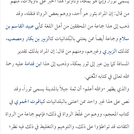
يسمى ثوراً, وإنما هو بمكة، وتأولوا هذا الخبر على تأويلات، منهم
من قال: إن المراد بثور هو أُحد، ووهم بعض الرواة فنقله، وقد
ذهب إلى هذا جماعة من المحققين من أهل اللغة كـ
أبي عبيد القاسم بن
سلام
وجماعة أيضاً ممن يعتني بالبُلدانيات كـ
الزبير بن بكار
و
مصعب
،
كذلك
الزبيري
وغيرهم، ومنهم من قال: إن المراد بذلك تقدير
المسافة كما بين عير إلى ثور بمكة، وذهب إلى هذا
ابن قدامة
عليه رحمة
الله تعالى في كتابه المُغني.
والذي يظهر -والله أعلم- أن ثمة جبلاً بالمدينة يسمى ثوراً، وقد
نص على هذا غير واحد ممن اعتنى بالبلدانيات كـ
ياقوت الحموي
في
كتاب المعجم، ووهم من غلّط الرواة في ذلك؛ فإنهم جماعة من الرواة
الثقات قد تواطؤوا على ذلك، والتوهيم والتغليط في ذلك فيه نظر؛