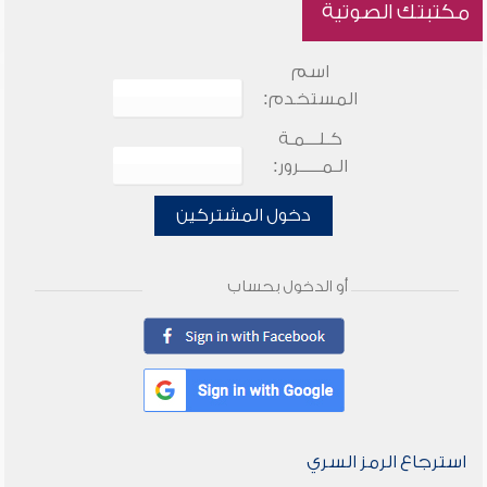
مكتبتك الصوتية
اسم
المستخدم:
كـلـــمـة
الـمـــــرور:
دخول المشتركين
أو الدخول بحساب
استرجاع الرمز السري