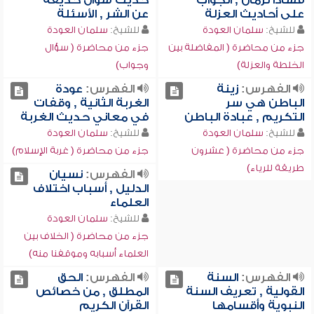
فسادا لزمان , الجواب
حديث سؤال حذيفة
على أحاديث العزلة
عن الشر , الأسئلة
للشيخ:
سلمان العودة
للشيخ:
سلمان العودة
جزء من محاضرة ( المفاضلة بين
جزء من محاضرة ( سؤال
الخلطة والعزلة)
وجواب)
الفهرس:
زينة
الفهرس:
عودة
الباطن هي سر
الغربة الثانية , وقفات
التكريم , عبادة الباطن
في معاني حديث الغربة
للشيخ:
سلمان العودة
للشيخ:
سلمان العودة
جزء من محاضرة ( عشرون
جزء من محاضرة ( غربة الإسلام)
طريقة للرياء)
الفهرس:
نسيان
الدليل , أسباب اختلاف
العلماء
للشيخ:
سلمان العودة
جزء من محاضرة ( الخلاف بين
العلماء أسبابه وموقفنا منه)
الفهرس:
السنة
الفهرس:
الحق
القولية , تعريف السنة
المطلق , من خصائص
النبوية وأقسامها
القرآن الكريم