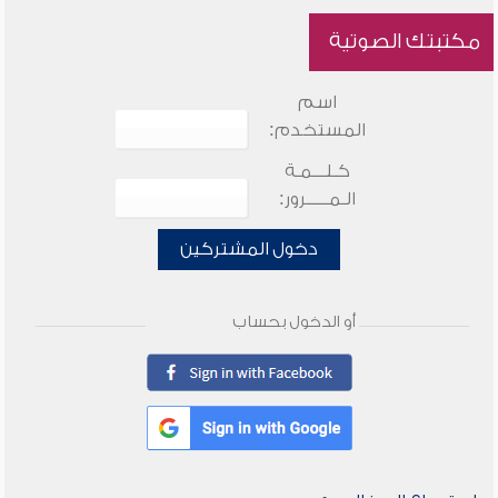
مكتبتك الصوتية
اسم
المستخدم:
كـلـــمـة
الـمـــــرور:
دخول المشتركين
أو الدخول بحساب