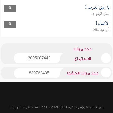
يا رفيق الدرب 1
0
سمير البشيري
الأشبال1
0
أبو عبد الملك
عدد مرات
3095007442
الاستماع
عدد مرات الحفظ
839762405
جميع الحقوق محفوظة © 2026 - 1998 لشبكة إسلام ويب