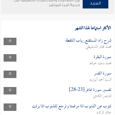
من الفعاليات والمحاضرات الأرشيفية من
المزيد
خدمة البث المباشر
الأكثر استماعا لهذا الشهر
شرح زاد المستقنع_باب اللقطة
0
محمد مختار الشنقيطي
سورة البقرة
0
محمد سعيد خياط
سورة القمر
0
السيد أحمد أبوزيد
تفسير سورة غافر [23-28]
0
المنتصر الكتاني
تتوب عن الذنوب اذا مرضتا وترجع للذنوب اذا برئت
0
خالد الراشد