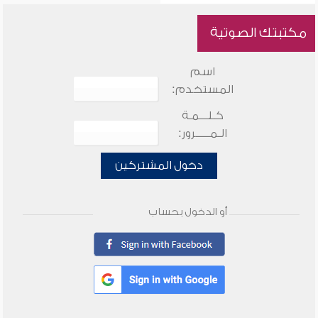
مكتبتك الصوتية
اسم
المستخدم:
كـلـــمـة
الـمـــــرور:
دخول المشتركين
أو الدخول بحساب