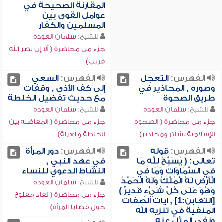
المقارنة الصحيحة في
عوامل القوى بين
المسلمين والكفار
للشيخ:
سلمان العودة
جزء من محاضرة ( ألا إن نصر الله
قريب)
الفهرس:
التعجل
الفهرس:
السعي
وصوره , المحاذير في
إلى كف الأذى , وقفات
طريق الصحوة
مع حديث تفضيل الخلطة
للشيخ:
سلمان العودة
للشيخ:
سلمان العودة
جزء من محاضرة ( الصحوة
جزء من محاضرة ( المفاضلة بين
الإسلامية بشائر ومحاذير)
الخلطة والعزلة)
الفهرس:
قوله
الفهرس:
دور المرأة
تعالى: ( يُسَبِّحُ لِلَّهِ مَا
في عهد النبي ,
فِي السَّمَاوَاتِ وَمَا فِي
النشاط الدعوي للنساء
الْأَرْضِ لَهُ الْمُلْكُ وَلَهُ الْحَمْدُ
للشيخ:
سلمان العودة
وَهُوَ عَلَى كُلِّ شَيْءٍ قَدِيرٌ )
جزء من محاضرة ( لقاء مفتوح
[التغابن:1] , آيات الصفات
حول قضايا المرأة)
المنفية في تنزيه الله
ونفي المثل عنه