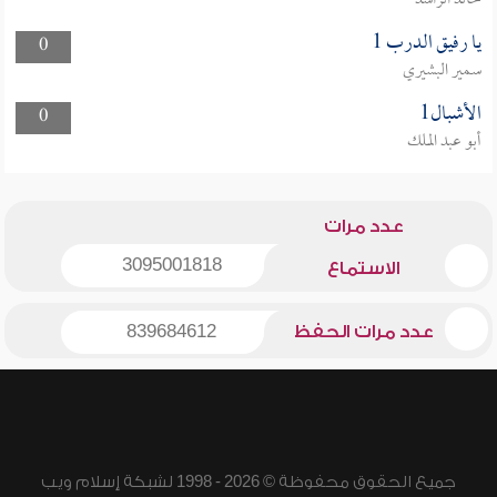
خالد الراشد
يا رفيق الدرب 1
0
سمير البشيري
الأشبال1
0
أبو عبد الملك
عدد مرات
3095001818
الاستماع
عدد مرات الحفظ
839684612
جميع الحقوق محفوظة © 2026 - 1998 لشبكة إسلام ويب