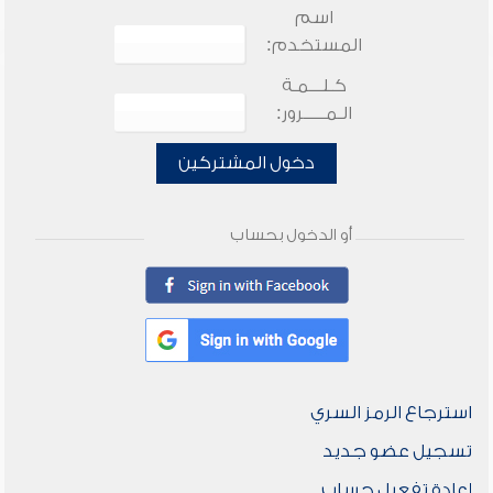
اسم
المستخدم:
كـلـــمـة
الـمـــــرور:
دخول المشتركين
أو الدخول بحساب
استرجاع الرمز السري
تسجيل عضو جديد
إعادة تفعيل حساب