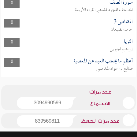
سورة الصف
0
المصحف المجود لمشاهير القراء الأربعة
المقناص 3
0
حامد الضبعان
الثريا
0
إبراهيم الجبرين
أعظم ما يحجب العبد عن المعصية
0
صالح بن عواد المغامسي
عدد مرات
3094990599
الاستماع
عدد مرات الحفظ
839569811