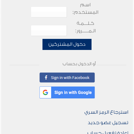
اسم
المستخدم:
كـلـــمـة
الـمـــــرور:
دخول المشتركين
أو الدخول بحساب
استرجاع الرمز السري
تسجيل عضو جديد
إعادة تفعيل حساب