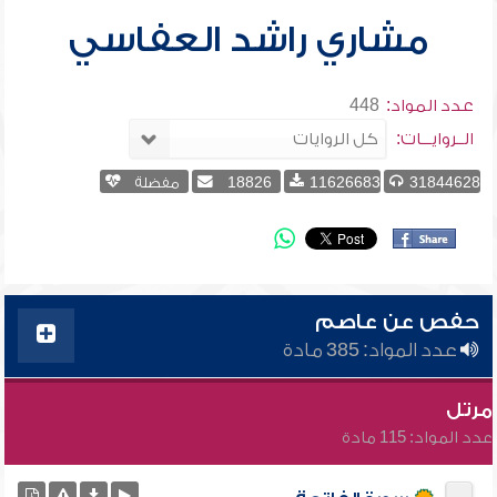
مشاري راشد العفاسي
عدد المواد:
448
الــروايـــات:
31844628
11626683
18826
مفضلة
حفص عن عاصم
عدد المواد: 385 مادة
مرتل
عدد المواد: 115 مادة