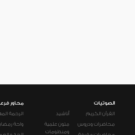
الصوتيات
محاور فرع
القرآن الكريم
أناشيد
الرحمة المه
محاضرات ودروس
متون علمية
واحة رمضان
ومنظومات
محاضرات مفرغة
الحج و العم