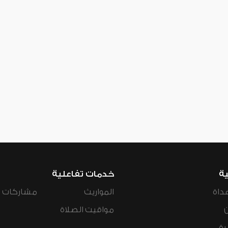
ية
خدمات تفاعلية
داة
المواريث
مشاركات ال
مواقيت الصلاة
رة