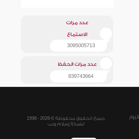
عدد مرات
الاستماع
3095005713
عدد مرات الحفظ
839743664
زوار
جميع الحقوق محفوظة © 2026 - 1998
لشبكة إسلام ويب