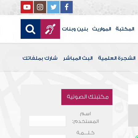
المكتبة
المواريث
بنين وبنات
الشجرة العلمية
البث المباشر
شارك بملفاتك
مكتبتك الصوتية
اسم
المستخدم:
كـلـــمـة