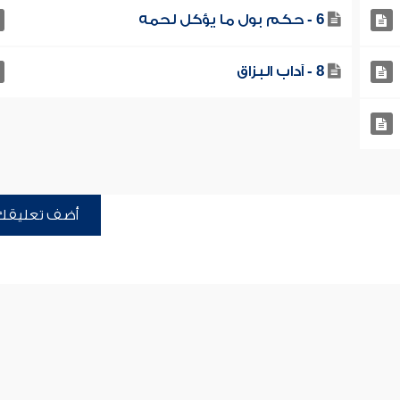
6 - حكم بول ما يؤكل لحمه
8 - آداب البزاق
أضف تعليقك