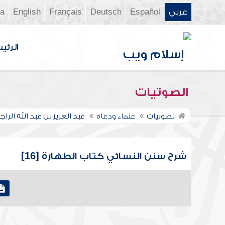
عربي
Español
Deutsch
Français
English
ia
الرئي
الصوتيات
الصوتيات
علماء ودعاة
عبد العزيز بن عبد الله الر
شرح سنن النسائي كتاب الطهارة [16]