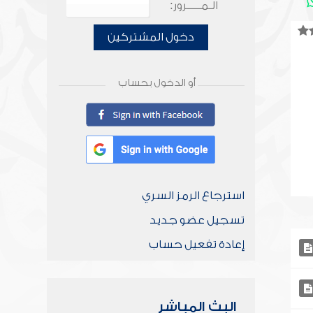
الـمـــــرور:
دخول المشتركين
أو الدخول بحساب
استرجاع الرمز السري
تسجيل عضو جديد
إعادة تفعيل حساب
البث المباشر