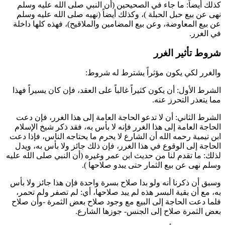
كذلك أيضاً: ما جاء في الصحيحين (
أن النبي صلى الله عليه وسلم
نهى عن بيع حبل الحبلة
)، وكذلك أيضاً (
نهيه صلى الله عليه وسلم
عن بيع المعاوضة، وعن بيع المضامين والملاقيح
)، فهذه كلها داخلة
في الغرر.
شروط تأثير الغرر
والغرر لكي يكون مؤثراً يشترط له شروط:
الشرط الأول: أن يكون كثيراً غالباً على العقد، فإن كان يسيراً فهذا
مما يتعذر التحرز عنه.
الشرط الثاني: أن لا تدعو الحاجة العامة إلى هذا الغرر، فإن دعت
الحاجة العامة إلى هذا الغرر فإنه لا بأس به، فقد ذكر شيخ الإسلام
ابن تيمية
رحمه الله أن الشارع لا يحرم ما يحتاجه الناس، فإذا دعت
الحاجة إلى الوقوع في هذا الغرر، فإن ذلك جائز ولا بأس به، ويدل
لذلك: ما تقدم لنا من حديث
ابن عمر
وغيره (
أن النبي صلى الله عليه
وسلم نهى عن بيع الثمار حتى يبدو صلاحها
).
وسبق أن ذكرنا أنه ولو بدا صلاح بسرة واحدة فإن هذا جائز ولا بأس
به، مع أن بقية البسر هذه لم يبد صلاحها، أي: لم تصفر ولم تحمر،
فلما دعت الحاجة إلى البيع مع وجود صلاح بعض الثمرة -وأن صلاح
بعض الثمرة صلاح إلى الجنس- جوزها الشارع.