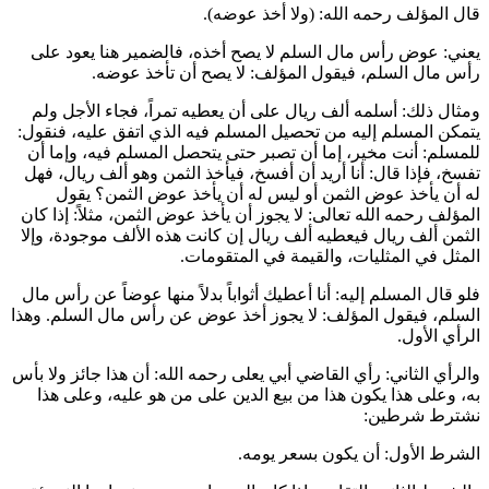
قال المؤلف رحمه الله: (ولا أخذ عوضه).
يعني: عوض رأس مال السلم لا يصح أخذه، فالضمير هنا يعود على
رأس مال السلم، فيقول المؤلف: لا يصح أن تأخذ عوضه.
ومثال ذلك: أسلمه ألف ريال على أن يعطيه تمراً، فجاء الأجل ولم
يتمكن المسلم إليه من تحصيل المسلم فيه الذي اتفق عليه، فنقول:
للمسلم: أنت مخير، إما أن تصبر حتى يتحصل المسلم فيه، وإما أن
تفسخ، فإذا قال: أنا أريد أن أفسخ، فيأخذ الثمن وهو ألف ريال، فهل
له أن يأخذ عوض الثمن أو ليس له أن يأخذ عوض الثمن؟ يقول
المؤلف رحمه الله تعالى: لا يجوز أن يأخذ عوض الثمن، مثلاً: إذا كان
الثمن ألف ريال فيعطيه ألف ريال إن كانت هذه الألف موجودة، وإلا
المثل في المثليات، والقيمة في المتقومات.
فلو قال المسلم إليه: أنا أعطيك أثواباً بدلاً منها عوضاً عن رأس مال
السلم، فيقول المؤلف: لا يجوز أخذ عوض عن رأس مال السلم. وهذا
الرأي الأول.
والرأي الثاني: رأي القاضي
أبي يعلى
رحمه الله: أن هذا جائز ولا بأس
به، وعلى هذا يكون هذا من بيع الدين على من هو عليه، وعلى هذا
نشترط شرطين:
الشرط الأول: أن يكون بسعر يومه.