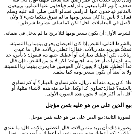
ضعف- (
أنهم كانوا يبيعون بالدراهم فيأخذون عنها الدنانير، ويبيعون
بالدنانير فيأخذون عنها الدراهم، فسألوا النبي صلى الله عليه وسلم
فقال: لا بأس إذا كان بسعر يومها ما لم تفرق بينكما شيء
)؛ ولأن
الأصل في المعاملات الحل؛ لكن كما سلف نشترط شرطين:
الشرط الأول: أن يكون بسعر يومها لئلا يربح ما لم يدخل في ضمانه.
والشرط الثاني: القبض إذا كان العوضان يجري بينهما ربا النسيئة،
فمثلاً: هو يريد منه ريالات، فقال: اعطني ريالات، قال: ما عندي
ريالات، لكن أعطيك دينارات أو أعطيك جنيهات، فنقول: لا بأس، خذ
منه الدينارات أو خذ منه الجنيهات؛ لكن لا بد من القبض، فإن قال:
غداً أعطيك، نقول: لا يجوز؛ لأن العوضين هنا يجري بينهما ربا النسيئة،
ولا بد أيضاً أن يكون بسعر يومه كما سلف.
فإذا كان يريد منه ألف ريال، فكم تساوي بالدينار؟ أو كم تساوي
بالجنيه؟ فقال: تساوي كذا وكذا، فيأخذ منه هذه الأشياء مثلها، أو
أقل، أما أكثر فإنه لا يجوز، هذه الصورة الأولى.
بيع الدين على من هو عليه بثمن مؤجل
الصورة الثانية: بيع الدين على من هو عليه بثمن مؤجل.
وصورة ذلك: أن يريد منه ريالات، قال: اعطني ريالات، قال: ما عندي
ريالات؛ لكن أعطيك جنيهات بعد شهر أو أعطيك براً بعد شهر، فهنا