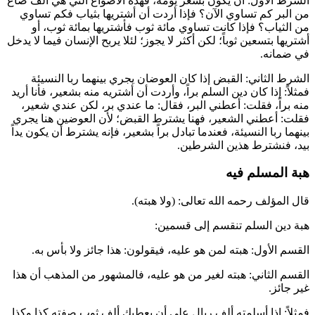
الشرط الأول: أن يكون بسعر يومه، فهذه الأصواع التي هي ألف صاع
من البر كم تساوي الآن؟ فإذا أردت أن أشتريها بثياب فكم تساوي
من الثياب؟ فإذا كانت تساوي مائة ثوب فأشتريها بمائة ثوب، أو
أشتريها بتسعين ثوباً؛ لكن أكثر لا يجوز؛ لئلا يربح الإنسان فيما لا يدخل
في ضمانه.
الشرط الثاني: القبض إذا كان العوضان يجري بينهما ربا النسيئة
فمثلاً: إذا كان دين السلم براً، وأردت أن أشتريه منه بشعير، فأنا أريد
منه براً، فقلت: أعطني البر، فقال: ما عندي بر، لكن عندي شعير،
فقلت: أعطني الشعير، فهنا يشترط القبض؛ لأن العوضين هنا يجري
بينهما ربا النسيئة، فعندما تبادل براً بشعير، فإنه يشترط أن يكون يداً
بيد، فنشترط هذين الشرطين.
هبة المسلم فيه
قال المؤلف رحمه الله تعالى: (ولا هبته).
هبة دين السلم تنقسم إلى قسمين:
القسم الأول: هبته لمن هو عليه، فيقولون: هذا جائز ولا بأس به.
القسم الثاني: هبته لغير من هو عليه، فالمشهور من المذهب أن هذا
غير جائز.
فمثلاً: إذا أسلمته ألف ريال على أن يعطيك ألف ثوب صفته كذا وكذا