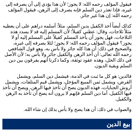
فيقول المؤلف رحمه الله: لا يجوز؛ لأن هذا يؤدي إلى أن يصرفه إلى
غيره، فإذا تعذر دين السلم فإنه يصرف إلى الرهن، فيقول المؤلف
رحمه الله: إن هذا غير جائز.
كذلك أيضاً أخذ الكفيل بدين السلم، مثلاً: أسلمه دراهم على أن يعطيه
مثلاً ثلاجات، وقال: عطني كفيلاً؛ لأن المسلم إليه قد لا يسدد هذه
الثلاجات، فهل يجوز أن يأخذ المسلم كفيلاً على المسلم إليه أو لا
يجوز؟ فيقول المؤلف رحمه الله: لا يجوز؛ لئلا يصرفه إلى غيره،
والصحيح في ذلك: أن هذا كله جائز ولا بأس به، وهو قول
الشافعي
رحمه الله تعالى: أن أخذ الرهن والكفيل جائز ولا بأس به؛ لأن الأصل
في ذلك الحل، وهذه عقود توثقة، وكما ذكرنا أنهم يفرقون بين دين
السلم وبقية الديون.
فالدين: هو كل ما ثبت في الذمة، فيشمل دين السلم، ويشمل
القرض، ويشمل ثمن المبيع المؤجل، ويشمل قيم المتلفات، ويشمل
أروش الجنايات، فهذه الديون يصح أن تأخذ فيها الرهن، ويصح أن تأخذ
فيها الكفيل، أما دين السلم فإنهم لا يرون أنه يصح أن تأخذ به الرهن
والكفيل.
والصواب في ذلك: أن هذا يصح ولا بأس بذلك إن شاء الله.
بيع الدين