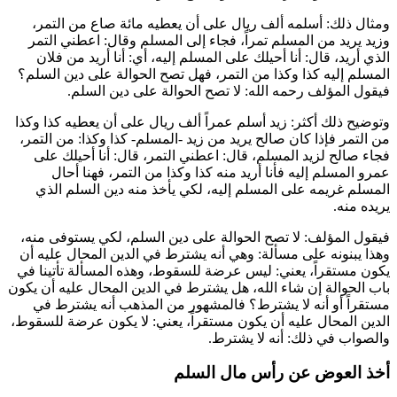
ومثال ذلك: أسلمه ألف ريال على أن يعطيه مائة صاع من التمر،
وزيد يريد من المسلم تمراً، فجاء إلى المسلم وقال: اعطني التمر
الذي أريد، قال: أنا أحيلك على المسلم إليه، أي: أنا أريد من فلان
المسلم إليه كذا وكذا من التمر، فهل تصح الحوالة على دين السلم؟
فيقول المؤلف رحمه الله: لا تصح الحوالة على دين السلم.
وتوضيح ذلك أكثر: زيد أسلم عمراً ألف ريال على أن يعطيه كذا وكذا
من التمر فإذا كان صالح يريد من زيد -المسلم- كذا وكذا: من التمر،
فجاء صالح لزيد المسلم، قال: اعطني التمر، قال: أنا أحيلك على
عمرو المسلم إليه فأنا أريد منه كذا وكذا من التمر، فهنا أحال
المسلم غريمه على المسلم إليه، لكي يأخذ منه دين السلم الذي
يريده منه.
فيقول المؤلف: لا تصح الحوالة على دين السلم، لكي يستوفى منه،
وهذا يبنونه على مسألة: وهي أنه يشترط في الدين المحال عليه أن
يكون مستقراً، يعني: ليس عرضة للسقوط، وهذه المسألة تأتينا في
باب الحوالة إن شاء الله، هل يشترط في الدين المحال عليه أن يكون
مستقراً أو أنه لا يشترط؟ فالمشهور من المذهب أنه يشترط في
الدين المحال عليه أن يكون مستقراً، يعني: لا يكون عرضة للسقوط،
والصواب في ذلك: أنه لا يشترط.
أخذ العوض عن رأس مال السلم