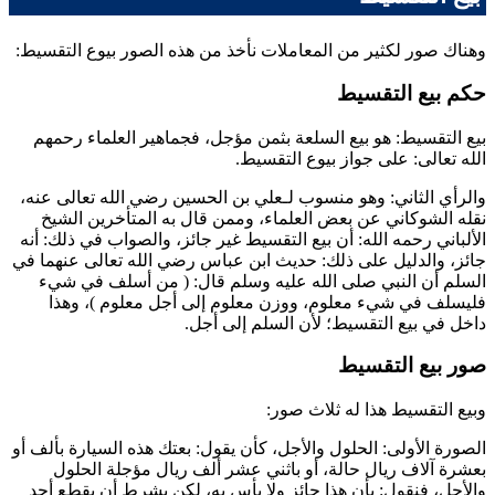
وهناك صور لكثير من المعاملات نأخذ من هذه الصور بيوع التقسيط:
حكم بيع التقسيط
بيع التقسيط: هو بيع السلعة بثمن مؤجل، فجماهير العلماء رحمهم
الله تعالى: على جواز بيوع التقسيط.
والرأي الثاني: وهو منسوب لـ
علي بن الحسين
رضي الله تعالى عنه،
نقله
الشوكاني
عن بعض العلماء، وممن قال به المتأخرين الشيخ
الألباني
رحمه الله: أن بيع التقسيط غير جائز، والصواب في ذلك: أنه
جائز، والدليل على ذلك: حديث
ابن عباس
رضي الله تعالى عنهما في
السلم أن النبي صلى الله عليه وسلم قال: (
من أسلف في شيء
فليسلف في شيء معلوم، ووزن معلوم إلى أجل معلوم
)، وهذا
داخل في بيع التقسيط؛ لأن السلم إلى أجل.
صور بيع التقسيط
وبيع التقسيط هذا له ثلاث صور:
الصورة الأولى: الحلول والأجل، كأن يقول: بعتك هذه السيارة بألف أو
بعشرة آلاف ريال حالة، أو باثني عشر ألف ريال مؤجلة الحلول
والأجل، فنقول: بأن هذا جائز ولا بأس به، لكن بشرط أن يقطع أحد