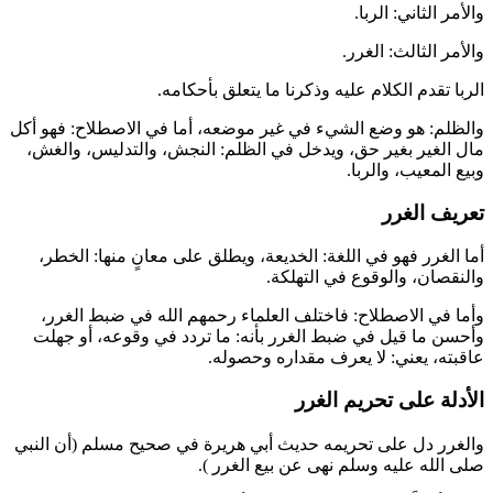
والأمر الثاني: الربا.
والأمر الثالث: الغرر.
الربا تقدم الكلام عليه وذكرنا ما يتعلق بأحكامه.
والظلم: هو وضع الشيء في غير موضعه، أما في الاصطلاح: فهو أكل
مال الغير بغير حق، ويدخل في الظلم: النجش، والتدليس، والغش،
وبيع المعيب، والربا.
تعريف الغرر
أما الغرر فهو في اللغة: الخديعة، ويطلق على معانٍ منها: الخطر،
والنقصان، والوقوع في التهلكة.
وأما في الاصطلاح: فاختلف العلماء رحمهم الله في ضبط الغرر،
وأحسن ما قيل في ضبط الغرر بأنه: ما تردد في وقوعه، أو جهلت
عاقبته، يعني: لا يعرف مقداره وحصوله.
الأدلة على تحريم الغرر
والغرر دل على تحريمه حديث
أبي هريرة
في صحيح
مسلم
(
أن النبي
صلى الله عليه وسلم نهى عن بيع الغرر
).