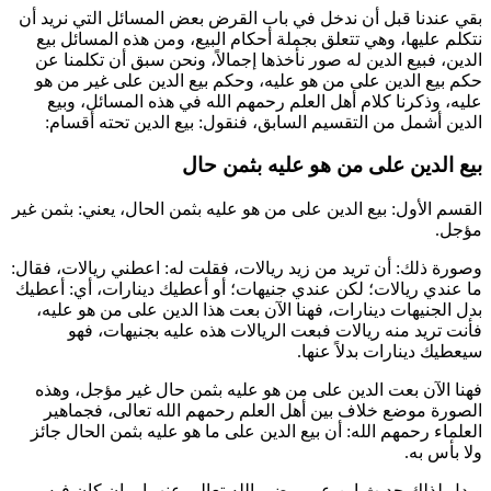
بقي عندنا قبل أن ندخل في باب القرض بعض المسائل التي نريد أن
نتكلم عليها، وهي تتعلق بجملة أحكام البيع، ومن هذه المسائل بيع
الدين، فبيع الدين له صور نأخذها إجمالاً، ونحن سبق أن تكلمنا عن
حكم بيع الدين على من هو عليه، وحكم بيع الدين على غير من هو
عليه، وذكرنا كلام أهل العلم رحمهم الله في هذه المسائل، وبيع
الدين أشمل من التقسيم السابق، فنقول: بيع الدين تحته أقسام:
بيع الدين على من هو عليه بثمن حال
القسم الأول: بيع الدين على من هو عليه بثمن الحال، يعني: بثمن غير
مؤجل.
وصورة ذلك: أن تريد من زيد ريالات، فقلت له: اعطني ريالات، فقال:
ما عندي ريالات؛ لكن عندي جنيهات؛ أو أعطيك دينارات، أي: أعطيك
بدل الجنيهات دينارات، فهنا الآن بعت هذا الدين على من هو عليه،
فأنت تريد منه ريالات فبعت الريالات هذه عليه بجنيهات، فهو
سيعطيك دينارات بدلاً عنها.
فهنا الآن بعت الدين على من هو عليه بثمن حال غير مؤجل، وهذه
الصورة موضع خلاف بين أهل العلم رحمهم الله تعالى، فجماهير
العلماء رحمهم الله: أن بيع الدين على ما هو عليه بثمن الحال جائز
ولا بأس به.
ويدل لذلك حديث
ابن عمر
رضي الله تعالى عنهما -وإن كان فيه