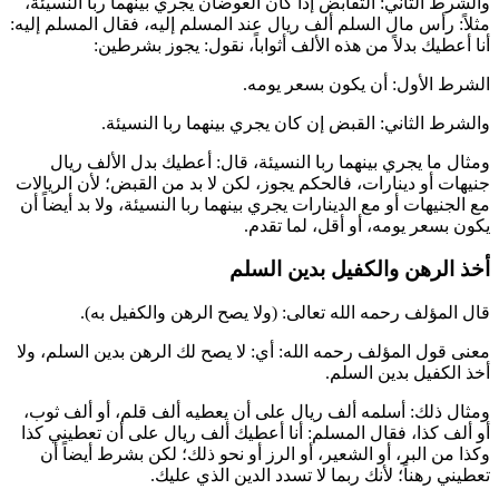
والشرط الثاني: التقابض إذا كان العوضان يجري بينهما ربا النسيئة،
مثلاً: رأس مال السلم ألف ريال عند المسلم إليه، فقال المسلم إليه:
أنا أعطيك بدلاً من هذه الألف أثواباً، نقول: يجوز بشرطين:
الشرط الأول: أن يكون بسعر يومه.
والشرط الثاني: القبض إن كان يجري بينهما ربا النسيئة.
ومثال ما يجري بينهما ربا النسيئة، قال: أعطيك بدل الألف ريال
جنيهات أو دينارات، فالحكم يجوز، لكن لا بد من القبض؛ لأن الريالات
مع الجنيهات أو مع الدينارات يجري بينهما ربا النسيئة، ولا بد أيضاً أن
يكون بسعر يومه، أو أقل، لما تقدم.
أخذ الرهن والكفيل بدين السلم
قال المؤلف رحمه الله تعالى: (ولا يصح الرهن والكفيل به).
معنى قول المؤلف رحمه الله: أي: لا يصح لك الرهن بدين السلم، ولا
أخذ الكفيل بدين السلم.
ومثال ذلك: أسلمه ألف ريال على أن يعطيه ألف قلم، أو ألف ثوب،
أو ألف كذا، فقال المسلم: أنا أعطيك ألف ريال على أن تعطيني كذا
وكذا من البر، أو الشعير، أو الرز أو نحو ذلك؛ لكن بشرط أيضاً أن
تعطيني رهناً؛ لأنك ربما لا تسدد الدين الذي عليك.