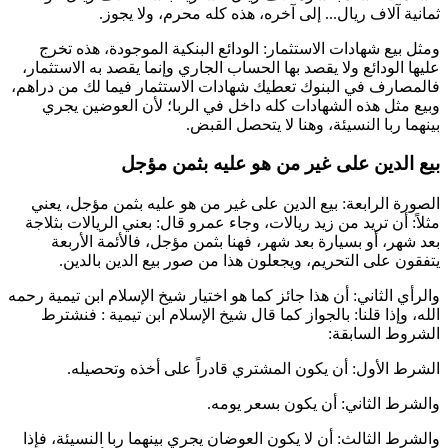
ثمانية آلاف ريال... إلى آخره، هذه كله محرم، ولا يجوز.
ومثل بيع شهادات الاستثمار: الودائع البنكية الموجودة، هذه تخرج
عليها الودائع ولا يقصد بها الحساب الجاري وإنما يقصد به الاستثمار،
فالمصارف في البنوك تعطيك شهادات الاستثمار فيما لك من دراهم،
وبيع مثل هذه الشهادات كله داخل في الربا؛ لأن العوضين يجري
بينهما ربا النسيئة، وهنا لا يتحصل القبض.
بيع الدين على غير من هو عليه بثمن مؤجل
الصورة الرابعة: بيع الدين على غير من هو عليه بثمن مؤجل، يعني
مثلاً: أن تريد من زيد ريالات، وجاء عمرو قال: بعني الريالات بثلاجة
بعد شهر، أو بسيارة بعد شهر، فهنا بثمن مؤجل، فالأئمة الأربعة
يتفقون على التحريم، ويجعلون هذا من صور بيع الدين بالدين.
والرأي الثاني: أن هذا جائز كما هو اختيار شيخ الإسلام
ابن تيمية
رحمه
الله، وإذا قلنا: بالجواز كما قال شيخ الإسلام
ابن تيمية
: فنشترط
الشروط السابقة:
الشرط الأول: أن يكون المشتري قادراً على أخذه وتحصيله.
والشرط الثاني: أن يكون بسعر يومه.
والشرط الثالث: أن لا يكون العوضان يجري بينهما ربا النسيئة، فإذا