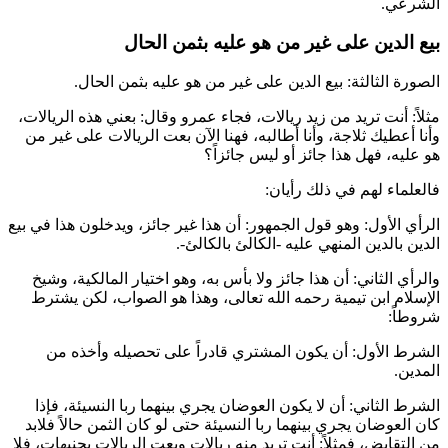
الشرعي.
بيع الدين على غير من هو عليه بثمن الحال
الصورة الثالثة: بيع الدين على غير من هو عليه بثمن الحال.
مثلاً: أنت تريد من زيد ريالات، فجاء عمرو وقال: بعني هذه الريالات،
وأنا أعطيك ثلاجة، وأنا أطالبه، فهنا الآن بعت الريالات على غير من
هو عليه، فهل هذا جائز أو ليس جائزاً؟
فالعلماء لهم في ذلك رأيان:
الرأي الأول: وهو قول الجمهور: أن هذا غير جائز، ويدخلون هذا في بيع
الدين بالدين المنهي عليه -الكالئ بالكالئ-.
والرأي الثاني: أن هذا جائز ولا بأس به، وهو اختيار المالكية، وشيخ
الإسلام
ابن تيمية
رحمه الله تعالى، وهذا هو الصواب، لكن يشترط
شروطاً:
الشرط الأول: أن يكون المشتري قادراً على تحصيله وأخذه من
المدين.
الشرط الثاني: أن لا يكون العوضان يجري بينهما ربا النسيئة، فإذا
كان العوضان يجري بينهما ربا النسيئة حتى لو كان الثمن حالاً فلابد
من التقابض، فمثلاً: أنت تريد منه ريالات وبعت الريالات بجنيهات، فلا