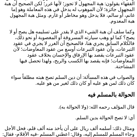
الفقهاء يقولون: هبة المجهول لا تجوز؛ لأنها غرر؛ لكن الصحيح أن هبة
المجهول جائزة؛ لأن الموهوب له يدخل في هذه المعاملة وهو إما
غانم، أو سالم، فلا يدخل وهو مخاطر أو غارم. ومثل هبة المجهول
هبة المعدوم.
وكما سلف أن هبة الشيء الذي لا يقدر على تسليمه هل يصح أو لا
يصح؟ كما لو وهب سيارته المسروقة أو المغصوبة أو نحو ذلك،
فالكلام السابق يجري هنا، فالصحيح أن الغرر لا يجري في عقود
التبرعات، وأن عقود التبرعات أوسع من عقود المعاوضات؛ لأن
عقود التبرعات يقصد بها الإرفاق والإحسان بخلاف عقود
المعاوضات؛ فإنه يقصد بها الكسب والربح، ولهذا تحصل فيها
المشاحنة.
والصواب في هذه المسألة: أن دين السلم تصح هبته مطلقاً سواء
كان ذلك لمن هو عليه أو كان ذلك لغير من هو عليه.
الحوالة بالمسلم فيه
قال المؤلف رحمه الله: (ولا الحوالة به).
أي: لا تصح الحوالة بدين السلم.
ومثال ذلك: أسلمه ألف ريال على أن يأخذ منه ألف قلم، فحل الأجل
وجاء المسلم للمسلم إليه، وقال: اعطني المسلم -فيه الأقلام- فقال: