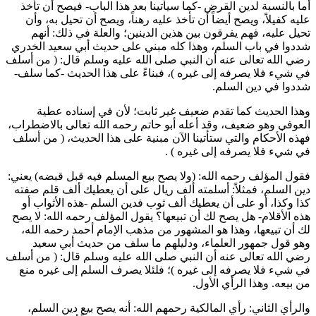
أما بالنسبة لدين القرض -كما سيأتينا بعد هذا الباب- فيصح أن تأخذ
عليه كفيلاً، ويصح أيضاً أن تأخذ عليه رهناً، ويصح أن تحيل به، وأن
تحيل عليه، فهم يفرقون بين هذين الدينين؛ والعلة في ذلك: أنهم
شددوا في باب السلم، وهذا كله مبني على حديث
أبي سعيد الخدري
رضي الله تعالى عنه أن النبي صلى الله عليه وسلم قال: (
من أسلف
في شيء فلا يصرفه إلى غيره
)، فبناءً على هذا الحديث -كما سلف-
شددوا في دين السلم.
وهذا الحديث كما تقدم ضعيف غير ثابت؛ لأن في إسناده
عطية
العوفي
وهو ضعيف، وقد أعله
أبو حاتم
رحمه الله تعالى بالاضطراب،
فهذه الأحكام والتي ستأتينا الآن مبنية على هذا الحديث، (
من أسلف
في شيء فلا يصرفه إلى غيره
) .
فقول المؤلف رحمه الله: (ولا يصح بيع المسلم فيه قبل قبضه) يعني:
دين السلم، فمثلاً: أسلمته ألف ريال على أن يعطيك ألف قلم صفته
كذا وكذا، أو على أن يعطيك ألف ثوب فدين السلم -هذه الأثواب أو
هذه الأقلام- هل يصح لك أن تبيعها؟ يقول المؤلف رحمه الله: لا يصح
لك أن تبيعها، وهذا هو المشهور من مذهب الإمام
أحمد
رحمه الله،
وهو قول جمهور العلماء، ودليلهم ما سلف من حديث
أبي سعيد
رضي الله تعالى عنه أن النبي صلى الله عليه وسلم قال: (
من أسلف
في شيء فلا يصرفه إلى غيره
)؛ فلئلا يصرف السلم إلى غيره منع
من بيعه. وهذا الرأي الأول.
والرأي الثاني: رأي المالكية رحمهم الله: أنه يصح بيع دين السلم،