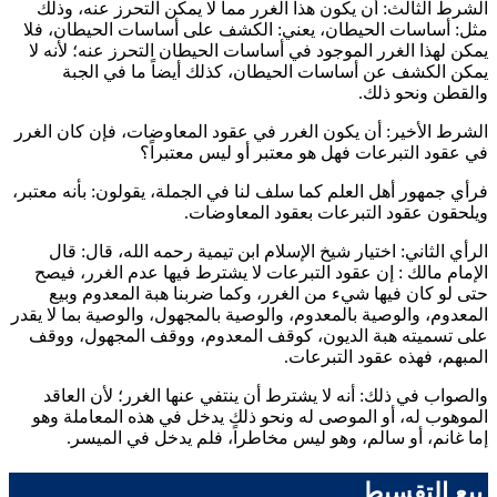
الشرط الثالث: أن يكون هذا الغرر مما لا يمكن التحرز عنه، وذلك
مثل: أساسات الحيطان، يعني: الكشف على أساسات الحيطان، فلا
يمكن لهذا الغرر الموجود في أساسات الحيطان التحرز عنه؛ لأنه لا
يمكن الكشف عن أساسات الحيطان، كذلك أيضاً ما في الجبة
والقطن ونحو ذلك.
الشرط الأخير: أن يكون الغرر في عقود المعاوضات، فإن كان الغرر
في عقود التبرعات فهل هو معتبر أو ليس معتبراً؟
فرأي جمهور أهل العلم كما سلف لنا في الجملة، يقولون: بأنه معتبر،
ويلحقون عقود التبرعات بعقود المعاوضات.
الرأي الثاني: اختيار شيخ الإسلام
ابن تيمية
رحمه الله، قال: قال
الإمام
مالك
: إن عقود التبرعات لا يشترط فيها عدم الغرر، فيصح
حتى لو كان فيها شيء من الغرر، وكما ضربنا هبة المعدوم وبيع
المعدوم، والوصية بالمعدوم، والوصية بالمجهول، والوصية بما لا يقدر
على تسميته هبة الديون، كوقف المعدوم، ووقف المجهول، ووقف
المبهم، فهذه عقود التبرعات.
والصواب في ذلك: أنه لا يشترط أن ينتفي عنها الغرر؛ لأن العاقد
الموهوب له، أو الموصى له ونحو ذلك يدخل في هذه المعاملة وهو
إما غانم، أو سالم، وهو ليس مخاطراً، فلم يدخل في الميسر.
بيع التقسيط