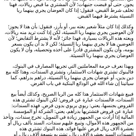
يجوز، حتى لو قبضت جنيهات؛ لأن المشتري ما قبض ريالات، فهنا
تخلف شرط القبض، فنقول: إذا كان العوضان يجري بينهما ربا
النسيئة يشترط فيهما القبض.
وكذلك إذا كان مثلاً شعير بعته ببر، أو بأرز، فنقول: بأن هذا لا يجوز؛
لأن العوضين يجري بينهما ربا النسيئة، لكن إذا كنت تريد منه ريالات،
وبعته هذه الريالات بسيارة، فهذا جائز؛ لأنه لا يشترط التقابض؛ لأن
العوضين هنا لا يجري بينهما ربا النسيئة؛ لكن لا بد أن يكون بسعر
يومه، وأن يكون المشتري قادراً على أخذه وتحصيله، وأن لا يكون
العوضان يجري بينهما ربا النسيئة.
وبهذا نعرف حرمة المعاملتين التي تجريها المصارف في البنوك،
فالبنوك تشتري شهادات الاستثمار، وتشتري السندات، وهذا كله بيع
دين بدين، أو عوضان يجري بينهما ربا النسيئة، دراهم بدراهم، كما
سيأتينا إن شاء الله في الودائع البنكية في باب القرض.
فبيع شهادات الاستثمار هذا كله من الربا الصريح، وكذلك أيضاً بيع
السندات، فالسندات عبارة عن قروض؛ لكن البنوك تشتري هذه
القروض بجنسها، يعني: ربوي بربوي بدون قرض. فهذه السندات:
عبارة عن قروض فتشتريها بدراهم، يعني: الشركة أو المؤسسة
المالية إذا أرادت من الجمهور زيادة في التمويل، تخرج سندات، وتأخذ
من الجمهور هذه الأموال، وتبيع عليهم سندات، السند بألف ريال أو
بعشرة آلاف ريال قرض عليها فوائد، هذه البنوك تشتري هذه
السندات السند بعشرة آلاف ريال، تشتريه بتسعة آلاف ريال، أو