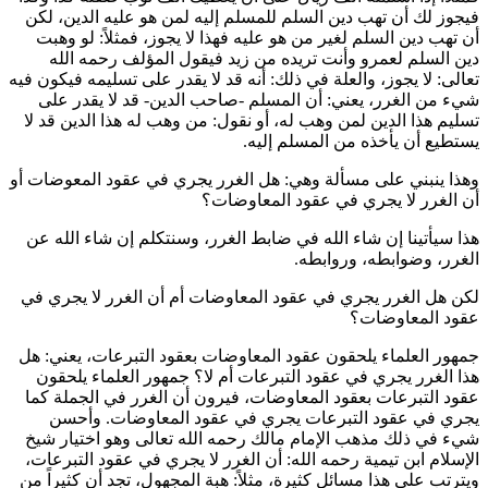
فيجوز لك أن تهب دين السلم للمسلم إليه لمن هو عليه الدين، لكن
أن تهب دين السلم لغير من هو عليه فهذا لا يجوز، فمثلاً: لو وهبت
دين السلم لعمرو وأنت تريده من زيد فيقول المؤلف رحمه الله
تعالى: لا يجوز، والعلة في ذلك: أنه قد لا يقدر على تسليمه فيكون فيه
شيء من الغرر، يعني: أن المسلم -صاحب الدين- قد لا يقدر على
تسليم هذا الدين لمن وهب له، أو نقول: من وهب له هذا الدين قد لا
يستطيع أن يأخذه من المسلم إليه.
وهذا ينبني على مسألة وهي: هل الغرر يجري في عقود المعوضات أو
أن الغرر لا يجري في عقود المعاوضات؟
هذا سيأتينا إن شاء الله في ضابط الغرر، وسنتكلم إن شاء الله عن
الغرر، وضوابطه، وروابطه.
لكن هل الغرر يجري في عقود المعاوضات أم أن الغرر لا يجري في
عقود المعاوضات؟
جمهور العلماء يلحقون عقود المعاوضات بعقود التبرعات، يعني: هل
هذا الغرر يجري في عقود التبرعات أم لا؟ جمهور العلماء يلحقون
عقود التبرعات بعقود المعاوضات، فيرون أن الغرر في الجملة كما
يجري في عقود التبرعات يجري في عقود المعاوضات. وأحسن
شيء في ذلك مذهب الإمام
مالك
رحمه الله تعالى وهو اختيار شيخ
الإسلام
ابن تيمية
رحمه الله: أن الغرر لا يجري في عقود التبرعات،
ويترتب على هذا مسائل كثيرة، مثلاً: هبة المجهول، تجد أن كثيراً من