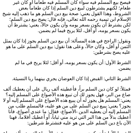
فيصح بيع المسلم فيه سواء كان المسلم فيه طعاماً أو كان غير
طعام؛ لكنهم يشترطون لبيع دين السلم إذا كان طعاماً بعض
الشروط، وهذا القول يعني: صحة بيع دين السلم هو ما ذهب إليه شيخ
الإسلام
ابن تيمية
رحمه الله تعالى، فإنه قال: يصح بيع دين السلم؛
لكن يشترط أن يكون بسعر يومه وأن يكون حالاً، يعني: يشترط أن
يكون بسعر يومه، أو أقل، لئلا يربح فيما لم يضمن.
ونقول: الراجح في هذه المسألة: أن بيع دين السلم يجوز إذا كان بمثل
الثمن أو أقل، وكان حالاً، وعلى هذا نقول: بيع دين السلم على ما هو
عليه يصح بشرطين:
الشرط الأول: أن يكون بسعر يومه، أو أقل؛ لئلا يربح في ما لم
يضمن.
الشرط الثاني: القبض إذا كان العوضان يجري بينهما ربا النسيئة.
فمثلاً: لو كان دين السلم براً، فأعطيته ألف ريال على أن يعطيك ألف
صاع من البر، فهل يجوز لك أن تبيع هذه الأصواع على المسلم إليه؟
يعني: المسلم هل يجوز له أن يبيع هذه الأصواع على المسلم إليه أو لا
يجوز؟ يعني: يبيع دين السلم على من هو عليه، فالمسلم طلب من
المسلم إليه أن يعطيه الدين -الأصواع- فقال: ما عندي أصواع، فأنا
أعطيك بدلاً من هذا البر التي تريد مني ثياباً، أو أعطيك أقلاماً، فهنا
الآن باع دين السلم على من هو عليه فنشترط شرطين: