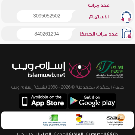
عدد مرات
3095052502
الاستماع
عدد مرات الحفظ
840261294
جميع الحقوق محفوظة © 2026 - 1998 لشبكة إسلام ويب
وثيقة الخصوصية
اتفاقية الخدمة
اتصل بنا
من نحن