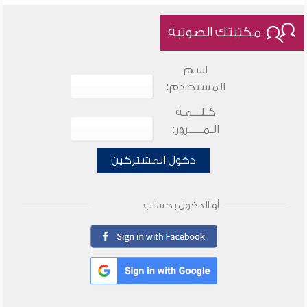
مكتبتك الصوتية
اسم
المستخدم:
كـلـــمـة
الـمـــــرور:
دخول المشتركين
أو الدخول بحساب