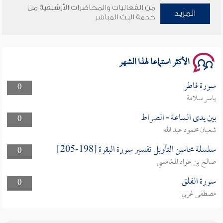
من الفعاليات والمحاضرات الأرشيفية من
وأمنهم من خوف 9
المزيد
خدمة البث المباشر
سلسلة محاضرات نفحات رمضانية 1444هـ
الأكثر استماعا لهذا الشهر
سورة فاطر
0
ياسر سلامة
بين يدى الساعة - الصراط
0
شعبان محمود عبد الله
سلسلة محاسن التأويل تفسير سورة البقرة [198-205]
0
صالح بن عواد المغامسي
سورة الفلق
0
مصطفى غربي