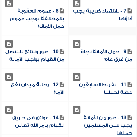
7 - للانتماء ضريبة يجب
8 - عموم العقوبة
أداؤها
بالمخالفة يوجب عموم
حمل الأمانة
9 - حمل الأمانة نجاة
10 - صور ونتائج للتنصل
من غرق عام
من القيام بواجب الأمانة
11 - تفريط السابقين
12 - رحابة ميدان نفع
عظة لجيلنا
الأمة
13 - صور من الأمانة
14 - عوائق في طريق
يجب على المسلمين
القيام بأمر الله تعالى
حملها