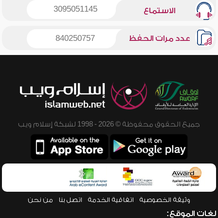
3095051145
الاستماع
عدد مرات الحفظ
840250757
جميع الحقوق محفوظة © 2026 - 1998 لشبكة إسلام ويب
وثيقة الخصوصية
اتفاقية الخدمة
اتصل بنا
من نحن
لغات الموقع: