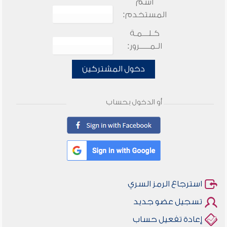
اسم
المستخدم:
كـلـــمـة
الـمـــــرور:
دخول المشتركين
أو الدخول بحساب
استرجاع الرمز السري
تسجيل عضو جديد
إعادة تفعيل حساب