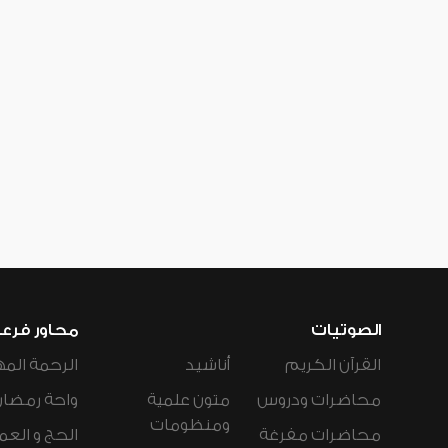
الصوتيات
محاور فرع
القرآن الكريم
أناشيد
الرحمة المه
محاضرات ودروس
متون علمية
واحة رمضان
ومنظومات
محاضرات مفرغة
الحج و العم