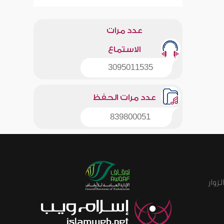
عدد مرات
الاستماع
3095011535
عدد مرات الحفظ
839800051
زوار