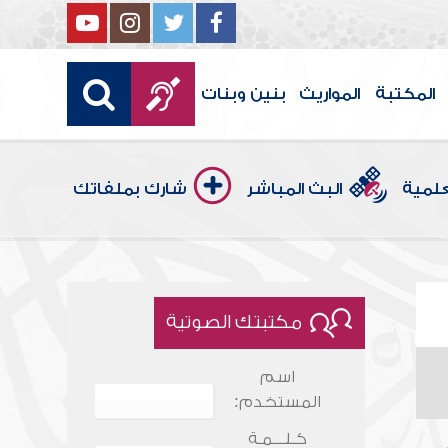
المكتبة
المواريث
بنين وبنات
علمية
البث المباشر
شارك بملفاتك
مكتبتك الصوتية
اسم
المستخدم:
كـلـــمـة