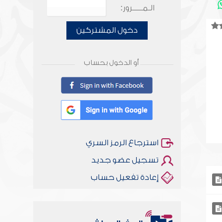
الـمـــــرور:
دخول المشتركين
أو الدخول بحساب
استرجاع الرمز السري
تسجيل عضو جديد
إعادة تفعيل حساب