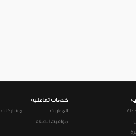
ية
خدمات تفاعلية
داة
المواريث
مشاركات ال
مواقيت الصلاة
رة