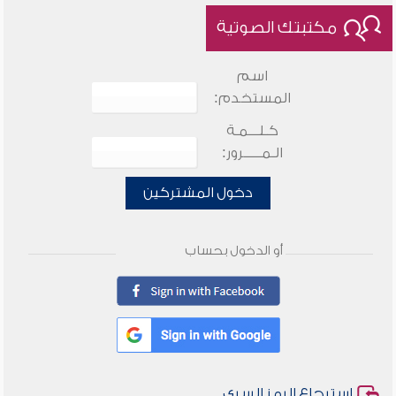
مكتبتك الصوتية
اسم
المستخدم:
كـلـــمـة
الـمـــــرور:
دخول المشتركين
أو الدخول بحساب
استرجاع الرمز السري