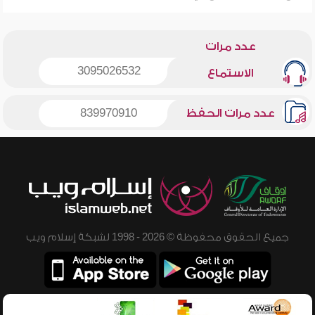
عدد مرات
3095026532
الاستماع
عدد مرات الحفظ
839970910
جميع الحقوق محفوظة © 2026 - 1998 لشبكة إسلام ويب