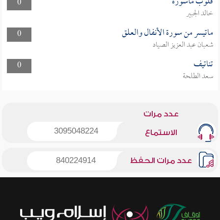
قلوب مأسورة
0
خالد الجبير
ماتيسر من سورة الأنفال والعلق
0
شعبان عبد العزيز الصياد
تناتيف
0
سعد الطلحة
عدد مرات
3095048224
الاستماع
عدد مرات الحفظ
840224914