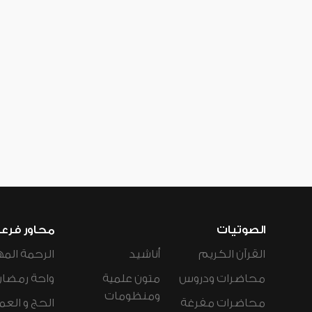
الصوتيات
محاور فرع
القرآن الكريم
أناشيد
الرحمة المه
محاضرات ودروس
متون علمية
واحة رمضان
ومنظومات
محاضرات مفرغة
الحج و العم