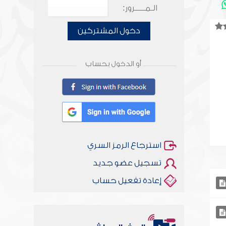
الـمـــــرور:
دخول المشتركين
أو الدخول بحساب
استرجاع الرمز السري
تسجيل عضو جديد
إعادة تفعيل حساب