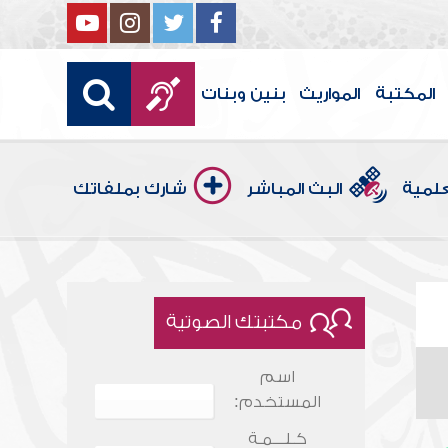
المكتبة
المواريث
بنين وبنات
علمية
البث المباشر
شارك بملفاتك
مكتبتك الصوتية
اسم
المستخدم:
كـلـــمـة