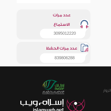
عدد مرات
الاستماع
3095012220
عدد مرات الحفظ
839806288
زوار