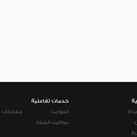
ية
خدمات تفاعلية
داة
المواريث
مشاركات ال
مواقيت الصلاة
رة