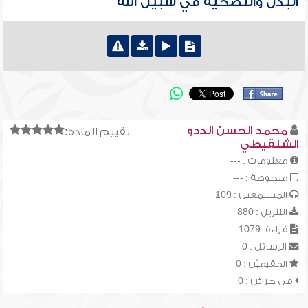
البذل والتضحية في سبيل الله
محمد الحسن الددو
تقييم المادة:
الشنقيطي
معلومات : ---
ملحوظة : ---
المستمعين : 109
التنزيل : 880
قراءة: 1079
الرسائل : 0
المقيميّن : 0
في خزائن : 0