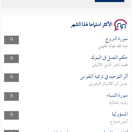
سلسلة محاضرات نفحات رمضانية 1444هـ
الأكثر استماعا لهذا الشهر
سورة البروج
0
عبد الله عواد الجهني
حكم العمل فى البنوك
0
محمد ناصر الدين الألباني
أثر التوحيد في تزكية النفوس
0
حسن أبو الأشبال الزهيري
سورة النساء
0
رشيد بلعالية
المسؤولية
0
أيمن صيدح