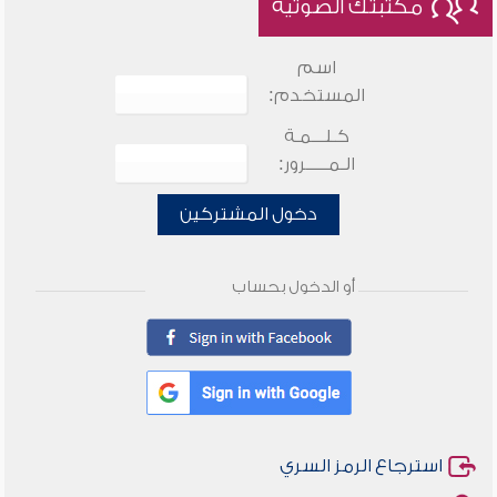
مكتبتك الصوتية
اسم
المستخدم:
كـلـــمـة
الـمـــــرور:
دخول المشتركين
أو الدخول بحساب
استرجاع الرمز السري