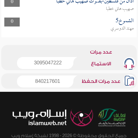
أذان من فلسطين-بصوت صهيب هاني خطبا
0
صهيب هاني خطبا
الشموخ5
0
مهند الدوسري
عدد مرات
3095047222
الاستماع
عدد مرات الحفظ
840217601
جميع الحقوق محفوظة © 2026 - 1998 لشبكة إسلام ويب