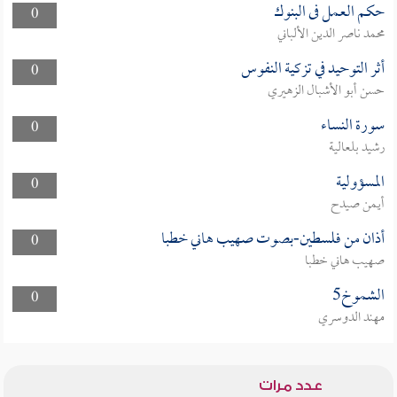
حكم العمل فى البنوك
0
محمد ناصر الدين الألباني
أثر التوحيد في تزكية النفوس
0
حسن أبو الأشبال الزهيري
سورة النساء
0
رشيد بلعالية
المسؤولية
0
أيمن صيدح
أذان من فلسطين-بصوت صهيب هاني خطبا
0
صهيب هاني خطبا
الشموخ5
0
مهند الدوسري
عدد مرات