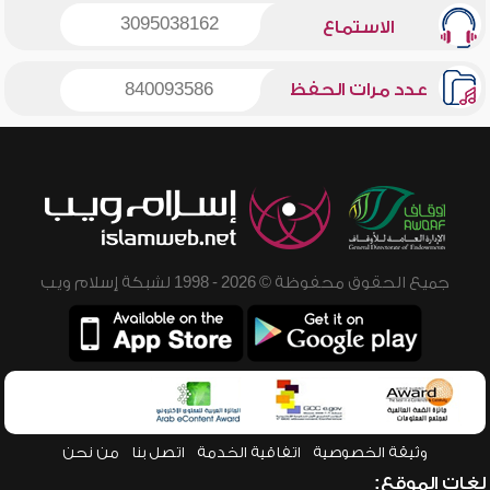
3095038162
الاستماع
عدد مرات الحفظ
840093586
جميع الحقوق محفوظة © 2026 - 1998 لشبكة إسلام ويب
وثيقة الخصوصية
اتفاقية الخدمة
اتصل بنا
من نحن
لغات الموقع: