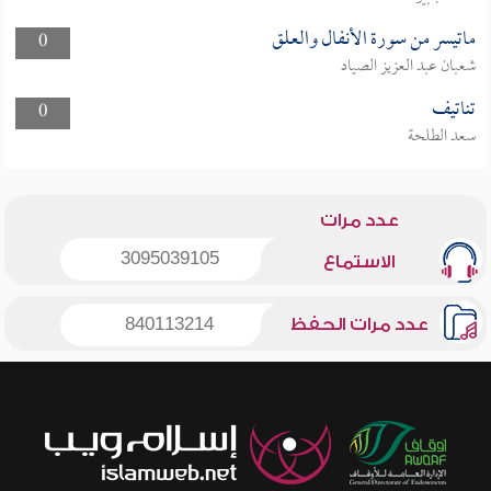
ماتيسر من سورة الأنفال والعلق
0
شعبان عبد العزيز الصياد
تناتيف
0
سعد الطلحة
عدد مرات
3095039105
الاستماع
عدد مرات الحفظ
840113214