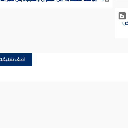
عض
أضف تعليقك