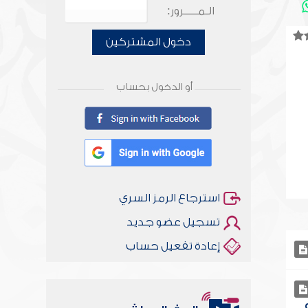
الـمـــــرور:
دخول المشتركين
أو الدخول بحساب
استرجاع الرمز السري
تسجيل عضو جديد
إعادة تفعيل حساب