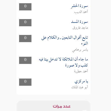
سورة الحشر
0
أحمد الديب
سورة المسد
0
ماجد فاروق
تابع أقوال التابعين , والكلام على
0
النوء
ياسر برهامي
ما جاء أن الملائكة لا تدخل بيتا فيه
0
كلب ولا صورة
أحمد حطيبة
يا مركزي
0
أبو عبد الملك
عدد مرات