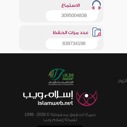
الاستماع
3095004838
عدد مرات الحفظ
839734198
زوار
جميع الحقوق محفوظة © 2026 - 1998
لشبكة إسلام ويب