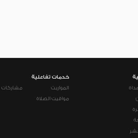
ية
خدمات تفاعلية
داة
المواريث
مشاركات ال
مواقيت الصلاة
رة
ة
عشر