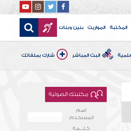
المكتبة
المواريث
بنين وبنات
علمية
البث المباشر
شارك بملفاتك
مكتبتك الصوتية
اسم
المستخدم:
كـلـــمـة