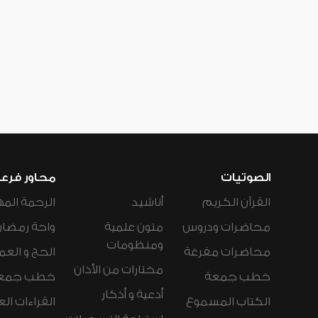
الصوتيات
محاور فرع
القرآن الكريم
أناشيد
الرحمة المه
محاضرات ودروس
متون علمية
واحة رمضان
ومنظومات
محاضرات مفرغة
الحج و العم
مختارات من الأذان
خطب جمعة
خطب جمع
أدعية و أذكار
الكتاب المسموع
القراءات ال