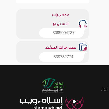
عدد مرات
الاستماع
3095004737
عدد مرات الحفظ
839732774
زوار