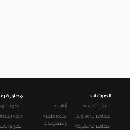
الصوتيات
محاور فرع
القرآن الكريم
أناشيد
الرحمة المه
محاضرات ودروس
متون علمية
واحة رمضان
ومنظومات
محاضرات مفرغة
الحج و العم