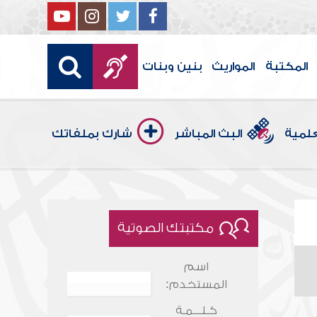
المكتبة
المواريث
بنين وبنات
علمية
البث المباشر
شارك بملفاتك
مكتبتك الصوتية
اسم
المستخدم:
كـلـــمـة