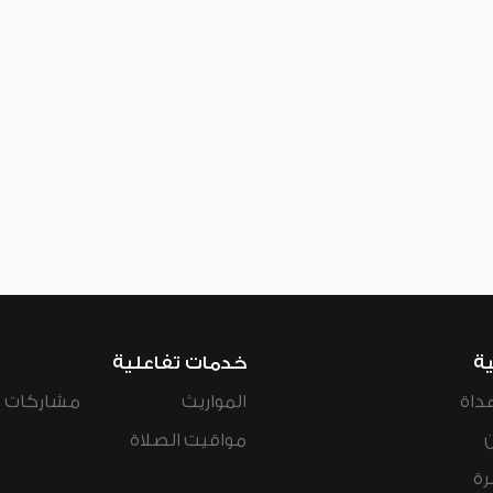
ية
خدمات تفاعلية
داة
المواريث
مشاركات ال
مواقيت الصلاة
رة