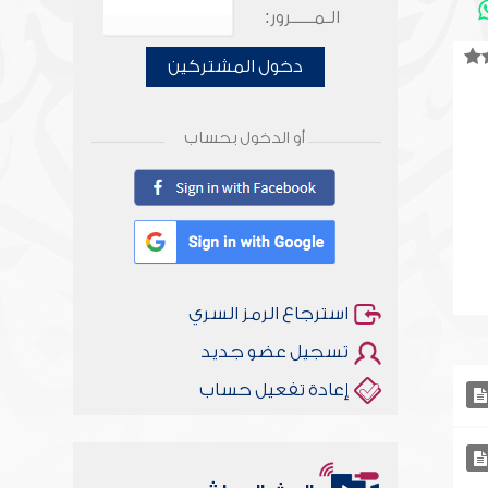
الـمـــــرور:
دخول المشتركين
أو الدخول بحساب
استرجاع الرمز السري
تسجيل عضو جديد
إعادة تفعيل حساب