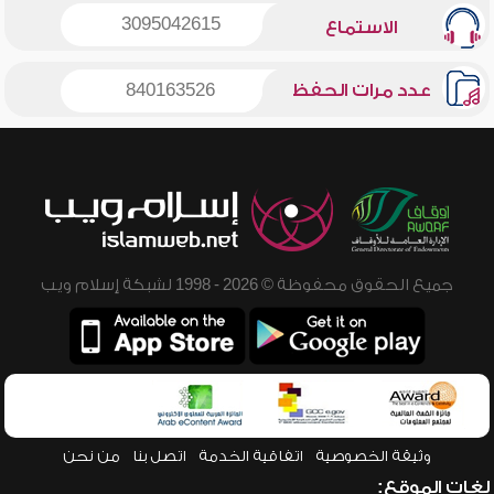
3095042615
الاستماع
عدد مرات الحفظ
840163526
جميع الحقوق محفوظة © 2026 - 1998 لشبكة إسلام ويب
وثيقة الخصوصية
اتفاقية الخدمة
اتصل بنا
من نحن
لغات الموقع: