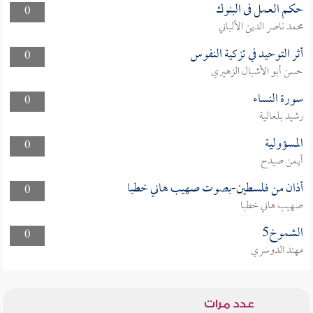
حكم العمل فى البنوك
0
محمد ناصر الدين الألباني
أثر التوحيد في تزكية النفوس
0
حسن أبو الأشبال الزهيري
سورة النساء
0
رشيد بلعالية
المسؤولية
0
أيمن صيدح
أذان من فلسطين-بصوت صهيب هاني خطبا
0
صهيب هاني خطبا
الشموخ5
0
مهند الدوسري
عدد مرات