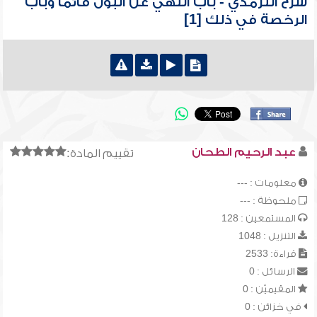
شرح الترمذي - باب النهي عن البول قائماً وباب
الرخصة في ذلك [1]
عبد الرحيم الطحان
تقييم المادة:
معلومات : ---
ملحوظة : ---
المستمعين : 128
التنزيل : 1048
قراءة: 2533
الرسائل : 0
المقيميّن : 0
في خزائن : 0