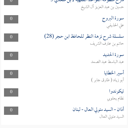
شرح منظومة القواعد الفقهية لابن سعدي 3
0
حسين بن عبد العزيز آل الشيخ
سورة البروج
0
علي الحذيفي
سلسلة شرح نزهة النظر للحافظ ابن حجر (28)
0
حاتم بن عارف الشريف
سورة الحديد
0
عبد الباسط عبد الصمد
أسير الخطايا
0
أبو زياد ( طارق جابر )
تيكوندوا
0
نظام يعقوبي
أذان - السيد متولي العال - لبنان
0
السيد متولي العال