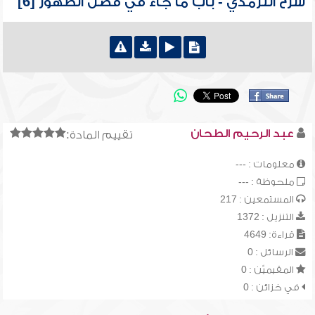
شرح الترمذي - باب ما جاء في فضل الطهور [6]
عبد الرحيم الطحان
تقييم المادة:
معلومات : ---
ملحوظة : ---
المستمعين : 217
التنزيل : 1372
قراءة: 4649
الرسائل : 0
المقيميّن : 0
في خزائن : 0