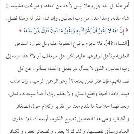
أمر هذا إلى الله جل وعلا ليس لأحد من خلقه، وهو تحت مشيئته إن
شاء عذبه, وهذا عدل من رب العالمين, وإن شاء غفر له وهذا فضل:
إِنَّ اللَّهَ لا يَغْفِرُ أَنْ يُشْرَكَ بِهِ وَيَغْفِرُ مَا دُونَ ذَلِكَ لِمَنْ يَشَاءُ
[النساء:48]، فلا نجزم بوقوع العقوبة عليه, بل نقول: استحق
العقوبة وتأهل لوقوعها عليه, لكن هل سيعاقب أو لا؟ هذا مرده إلى
رب العالمين، الذي لا يسأل عما يفعل والعباد يسألون عن كل
تصرفاتهم، فإن غفر فمن يمنعه؟! وهو الرحمن الرحيم، وإن عذب
فبعد إقامة الحجة وقطع العنق, ولا يظلم ربك أحداً سبحانه وتعالى.
وبعد فهذا خلاصة ما تقدم معنا من تقرير وكلام حول الصغائر
والكبائر، وعلى هذا التفصيل تصبح الذنوب أربعة أقسام: حقوق
العباد وسيأتي تفصيلها، والشرك لا يغفر، والصغائر تغفر، والكبائر