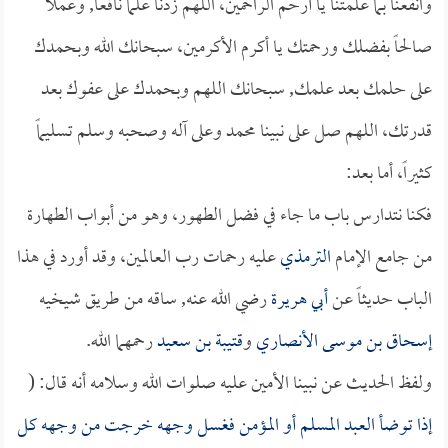
وانفعنا بما علمتنا يا أرحم الراحمين، اللهم زدنا علماً نافعاً, وعملاً
صالحاً بفضلك ورحمتك يا أكرم الأكرمين، سبحانك الله وبحمدك
على حلمك بعد علمك, سبحانك اللهم وبحمدك على عفوك بعد
قدرتك، اللهم صل على نبينا محمد وعلى آله وصحبه وسلم تسليماً
كثيراً، أما بعد:
فكنا نتدارس باب ما جاء في فضل الطهور، وهو من أبواب الطهارة
من جامع الإمام
الترمذي
عليه رحمات رب العالمين، وقد أورد في هذا
الباب حديثاً عن
أبي هريرة
رضي الله عنه, ساقه من طريق شيخيه
إسحاق بن موسى الأنصاري
و
قتيبة بن سعيد
رحمهما الله.
ولفظ الحديث عن نبينا الأمين عليه صلوات الله وسلامه أنه قال: (
إذا توضأ العبد المسلم أو المؤمن فغسل وجهه خرجت من وجهه كل