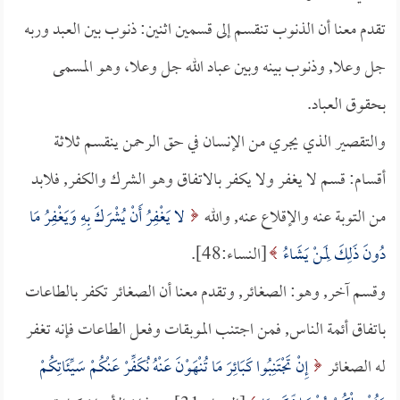
تقدم معنا أن الذنوب تنقسم إلى قسمين اثنين: ذنوب بين العبد وربه
جل وعلا, وذنوب بينه وبين عباد الله جل وعلا، وهو المسمى
بحقوق العباد.
والتقصير الذي يجري من الإنسان في حق الرحمن ينقسم ثلاثة
أقسام: قسم لا يغفر ولا يكفر بالاتفاق وهو الشرك والكفر, فلابد
من التوبة عنه والإقلاع عنه, والله
لا يَغْفِرُ أَنْ يُشْرَكَ بِهِ وَيَغْفِرُ مَا
دُونَ ذَلِكَ لِمَنْ يَشَاءُ
[النساء:48].
وقسم آخر, وهو: الصغائر, وتقدم معنا أن الصغائر تكفر بالطاعات
باتفاق أئمة الناس, فمن اجتنب الموبقات وفعل الطاعات فإنه تغفر
له الصغائر
إِنْ تَجْتَنِبُوا كَبَائِرَ مَا تُنْهَوْنَ عَنْهُ نُكَفِّرْ عَنْكُمْ سَيِّئَاتِكُمْ