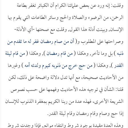
وقلت: إنه ورد عن بعض علمائنا الكرام أن الكبائر تغفر بطاعة
الرحمن، من الوضوء والصلاة والحج وسائر الطاعات التي يقوم بها
الإنسان, وبينت أدلة هذا القول, وقلت مع صحتها -أي الأدلة-
وصراحتها على المطلوب و(
أن من صام رمضان غفر له ما تقدم من
ذنبه
) بل وما تأخر, وهكذا (
من قام رمضان
), وهكذا (
من قام ليلة
القدر
), وهكذا (
من حج خرج من ذنوبه كيوم ولدته أمه
) وغيرها
من الأحاديث صحيحة، مع أنها تدل دلالة واضحة على ذلك، لكن
قلنا: الشأن في توجيه هذه الأحاديث وفهمها على حسب نصوص
الشريعة الأخرى، فهذه عدة من ربنا الكريم بمغفرة الذنوب للإنسان
إذا حج وصام وقام رمضان وقام ليلة القدر.
وهذه العدة مقيدة بوجود شروط وانتفاء موانع, فإذا وجدت شروط