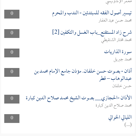
معمر الإندونيسي
تيسير أصول الفقه للمبتدئين - الندب والمحرم
0
محمد حسن عبد الغفار
شرح زاد المستقنع_باب الغسل والتكفين [2]
0
محمد مختار الشنقيطي
سورة الذاريات
0
محمد جبريل
أذان - بصوت حسن خلفان. مؤذن جامع الإمام محمد بن
0
عبدالوهاب – قطر
حسن خلفان
الأذان -الحجازي__ بصوت الشيخ محمد صلاح الدين كبارة
0
محمد صلاح الدين كبارة
الليالي الخوالي
0
(...)