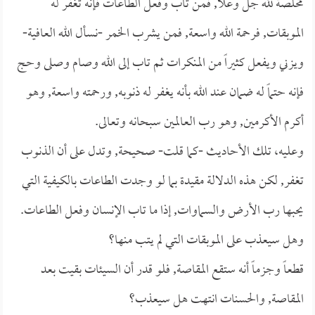
مخلصة لله جل وعلا, فمن تاب وفعل الطاعات فإنه تغفر له
الموبقات, فرحمة الله واسعة, فمن يشرب الخمر -نسأل الله العافية-
ويزني ويفعل كثيراً من المنكرات ثم تاب إلى الله وصام وصلى وحج
فإنه حتماً له ضمان عند الله بأنه يغفر له ذنوبه, ورحمته واسعة, وهو
أكرم الأكرمين, وهو رب العالمين سبحانه وتعالى.
وعليه، تلك الأحاديث -كما قلت- صحيحة, وتدل على أن الذنوب
تغفر, لكن هذه الدلالة مقيدة بما لو وجدت الطاعات بالكيفية التي
يحبها رب الأرض والسماوات, إذا ما تاب الإنسان وفعل الطاعات.
وهل سيعذب على الموبقات التي لم يتب منها؟
قطعاً وجزماً أنه ستقع المقاصة, فلو قدر أن السيئات بقيت بعد
المقاصة, والحسنات انتهت هل سيعذب؟