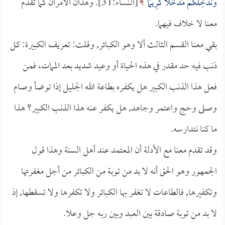
وَنُدْخِلْكُمْ مُدْخَلًا كَرِيمًا
[النساء:31]. وهذان الأمران كما تقدم
معنا لا خلاف فيهما. ‏
بقي معنا القسم الثالث ألا وهو الكبائر, وقلت: تعريف الكبيرة: كل
ذنب فيه حد مقدر في هذه الحياة أو وعيد شديد بعد الممات، فمن
فعل هذا الذنب الكبير هل يكفره بطاعة الله الجليل إذا توضأ وصام
وصلى وحج واعتمر وجاهد, هل يكفر عنه هذا الذنب الكبير؟ هذا
ما كنا نتدارسه.
وقد تقدم معنا مع الأدلة أن المعتمد عند أهل السنة وهذا قول
الجمهور وهو الحق أنه لا بد من توبة من الكبائر من أجل مغفرتها
وتكفيرها, فالطاعات لا تغفر بها الكبائر ولا تكفرها ولا تسقطها, إذ
لا بد من توبة صادقة بين العبد وبين ربه جل وعلا.