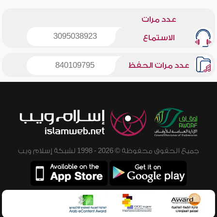
عدد مرات
3095038923
الاستماع
عدد مرات الحفظ
840109795
جميع الحقوق محفوظة © 2026 - 1998 لشبكة إسلام ويب