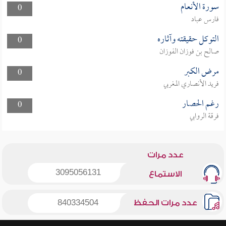
سورة الأنعام
0
فارس عباد
التوكل حقيقته وآثاره
0
صالح بن فوزان الفوزان
مرض الكبر
0
فريد الأنصاري المغربي
رغم الحصار
0
فرقة الروابي
عدد مرات
3095056131
الاستماع
عدد مرات الحفظ
840334504