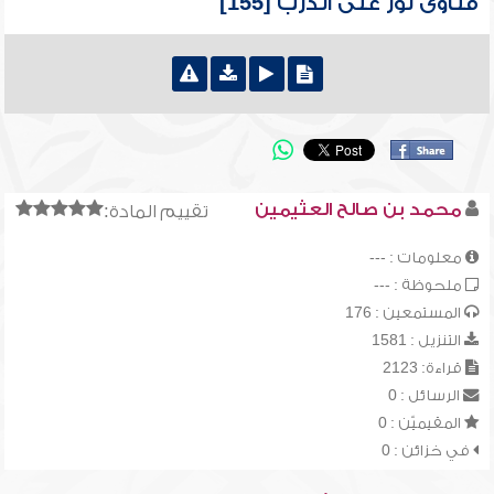
فتاوى نور على الدرب [155]
محمد بن صالح العثيمين
تقييم المادة:
معلومات : ---
ملحوظة : ---
المستمعين : 176
التنزيل : 1581
قراءة: 2123
الرسائل : 0
المقيميّن : 0
في خزائن : 0