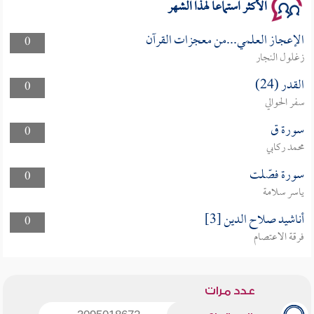
الأكثر استماعا لهذا الشهر
الإعجاز العلمي...من معجزات القرآن
0
زغلول النجار
القدر (24)
0
سفر الحوالي
سورة ق
0
محمد ركابي
سورة فصّلت
0
ياسر سلامة
أناشيد صلاح الدين [3]
0
فرقة الاعتصام
عدد مرات