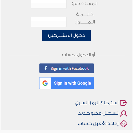
المستخدم:
كـلـــمـة
الـمـــــرور:
دخول المشتركين
أو الدخول بحساب
استرجاع الرمز السري
تسجيل عضو جديد
إعادة تفعيل حساب