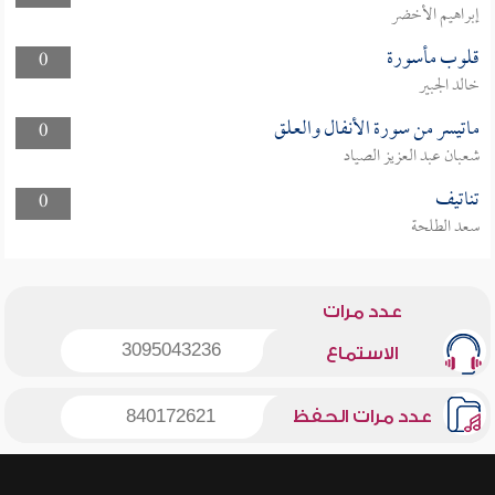
إبراهيم الأخضر
قلوب مأسورة
0
خالد الجبير
ماتيسر من سورة الأنفال والعلق
0
شعبان عبد العزيز الصياد
تناتيف
0
سعد الطلحة
عدد مرات
3095043236
الاستماع
عدد مرات الحفظ
840172621