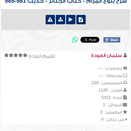
شرح بلوغ المرام - كتاب الجنائز - حديث 581-585
سلمان العودة
تقييم المادة:
معلومات : ---
ملحوظة : ---
المستمعين : 229
التنزيل : 1120
قراءة: 5322
الرسائل : 1
المقيميّن : 0
في خزائن : 0