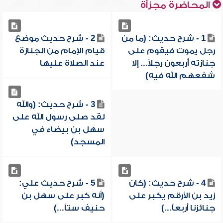
المحاضرة مجزأة
1 - شرح حديث: (ما من
2 - شرح حديث موضع
رجل يموت فيقوم على
قيام الإمام من الجنازة
جنازته أربعون رجلاً... إلا
عند الصلاة عليها
شفعهم الله فيه)
3 - شرح حديث: (والله
لقد صلى رسول الله على
سهل بن بيضاء في
المسجد)
4 - شرح حديث: (كان
5 - شرح حديث علي:
زيد بن الأرقم يكبر على
(أنه كبر على سهل بن
جنائزنا أربعاً...)
حنيف ستاً...)