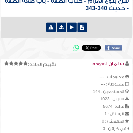
شرح بلوغ المرام - كتاب الصلاة - باب صفة الصلاة
- حديث 340-343
سلمان العودة
تقييم المادة:
معلومات : ---
ملحوظة : ---
المستمعين : 144
التنزيل : 1023
قراءة: 5674
الرسائل : 1
المقيميّن : 0
في خزائن : 0