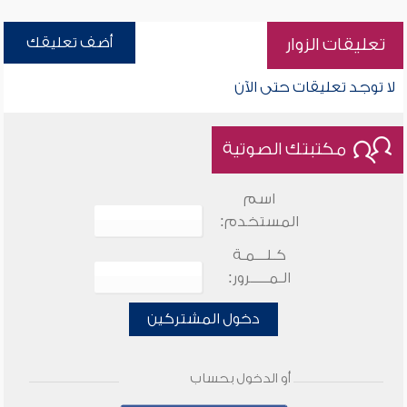
أضف تعليقك
تعليقات الزوار
لا توجد تعليقات حتى الآن
مكتبتك الصوتية
اسم
المستخدم:
كـلـــمـة
الـمـــــرور:
دخول المشتركين
أو الدخول بحساب