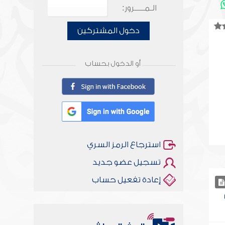
الـمـــــرور:
دخول المشتركين
أو الدخول بحساب
استرجاع الرمز السري
تسجيل عضو جديد
إعادة تفعيل حساب