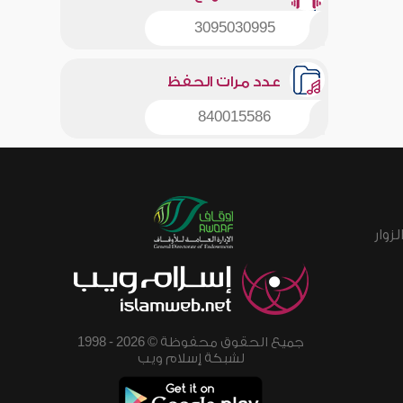
3095030995
عدد مرات الحفظ
840015586
زوار
جميع الحقوق محفوظة © 2026 - 1998
لشبكة إسلام ويب