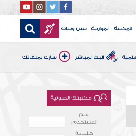
المكتبة
المواريث
بنين وبنات
علمية
البث المباشر
شارك بملفاتك
مكتبتك الصوتية
اسم
المستخدم:
كـلـــمـة