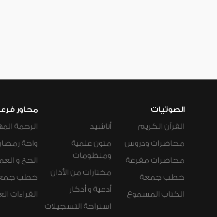
الصوتيات
محاور فرع
القرآن الكريم
أناشيد
الرحمة المه
محاضرات ودروس
متون علمية
واحة رمضان
ومنظومات
محاضرات مفرغة
الحج و العم
مختارات من الأذان
خطب جمعة
خطب جمع
أدعية و أذكار
الكتاب المسموع
القراءات ال
استراحة التسجيلات