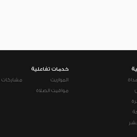
ية
خدمات تفاعلية
داة
المواريث
مشاركات ال
مواقيت الصلاة
رة
ة
عشر