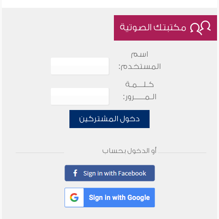
مكتبتك الصوتية
اسم
المستخدم:
كـلـــمـة
الـمـــــرور:
دخول المشتركين
أو الدخول بحساب