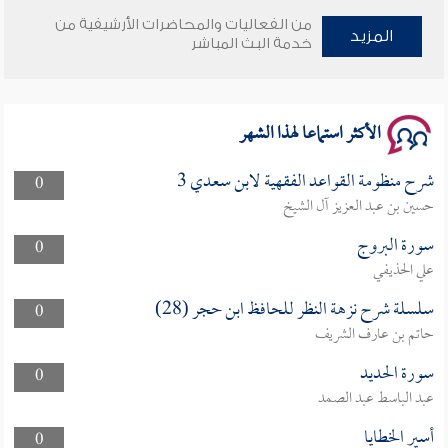
من الفعاليات والمحاضرات الأرشيفية من
وأمنهم من خوف 9
المزيد
خدمة البث المباشر
سلسلة محاضرات نفحات رمضانية 1444هـ
الأكثر استماعا لهذا الشهر
شرح منظومة القواعد الفقهية لابن سعدي 3
0
حسين بن عبد العزيز آل الشيخ
سورة البروج
0
علي الحذيفي
سلسلة شرح نزهة النظر للحافظ ابن حجر (28)
0
حاتم بن عارف الشريف
سورة الحديد
0
عبد الباسط عبد الصمد
أسير الخطايا
0