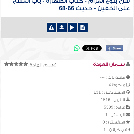
شرح بلوغ المرام - كتاب الطهارة - باب المسح
على الخفين - حديث 66-68
سلمان العودة
تقييم المادة:
معلومات : ---
ملحوظة : ---
المستمعين : 131
التنزيل : 1516
قراءة: 5399
الرسائل : 1
المقيميّن : 0
في خزائن : 1