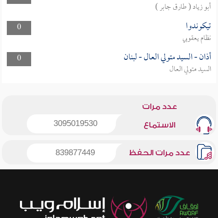
أبو زياد ( طارق جابر )
تيكوندوا
0
نظام يعقوبي
أذان - السيد متولي العال - لبنان
0
السيد متولي العال
عدد مرات
3095019530
الاستماع
عدد مرات الحفظ
839877449