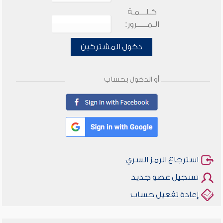
كـلـــمـة
الـمـــــرور:
دخول المشتركين
أو الدخول بحساب
استرجاع الرمز السري
تسجيل عضو جديد
إعادة تفعيل حساب