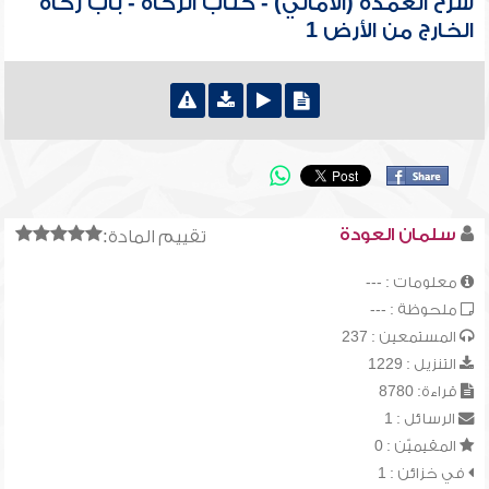
شرح العمدة (الأمالي) - كتاب الزكاة - باب زكاة
الخارج من الأرض 1
سلمان العودة
تقييم المادة:
معلومات : ---
ملحوظة : ---
المستمعين : 237
التنزيل : 1229
قراءة: 8780
الرسائل : 1
المقيميّن : 0
في خزائن : 1