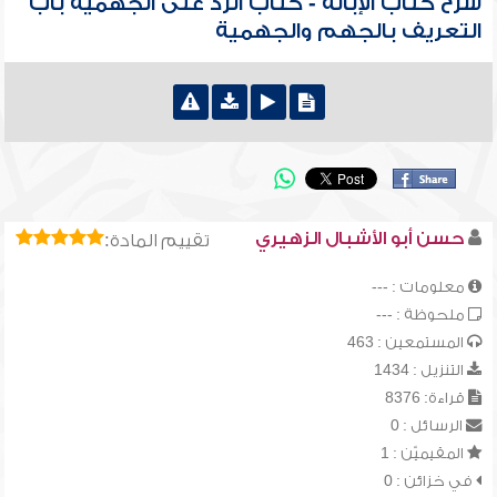
شرح كتاب الإبانة - كتاب الرد على الجهمية باب
التعريف بالجهم والجهمية
حسن أبو الأشبال الزهيري
تقييم المادة:
معلومات : ---
ملحوظة : ---
المستمعين : 463
التنزيل : 1434
قراءة: 8376
الرسائل : 0
المقيميّن : 1
في خزائن : 0