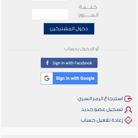
كـلـــمـة
الـمـــــرور:
دخول المشتركين
أو الدخول بحساب
استرجاع الرمز السري
تسجيل عضو جديد
إعادة تفعيل حساب