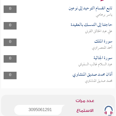
تابع انقسام التوحيد إلى نوعين
0
ياسر برهامي
حاجتنا إلى التمسك بالعقيدة
0
علي عبد الخالق القرني
سورة الملك
0
أحمد المعصراوي
سورة الجاثية
0
عبد السلام غالب السفياني
أذان محمد صديق المنشاوي
0
محمد صديق المنشاوي
عدد مرات
3095061291
الاستماع