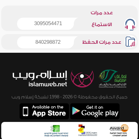
عدد مرات
3095054471
الاستماع
عدد مرات الحفظ
840298872
جميع الحقوق محفوظة © 2026 - 1998 لشبكة إسلام ويب