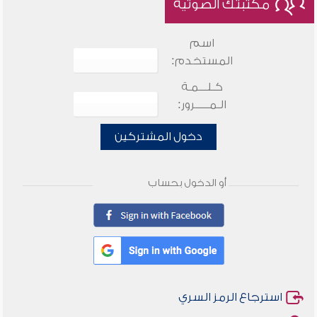
مكتبتك الصوتية
اسم
المستخدم:
كـلـــمـة
الـمـــــرور:
دخول المشتركين
أو الدخول بحساب
استرجاع الرمز السري