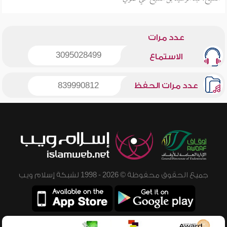
عدد مرات
3095028499
الاستماع
عدد مرات الحفظ
839990812
جميع الحقوق محفوظة © 2026 - 1998 لشبكة إسلام ويب