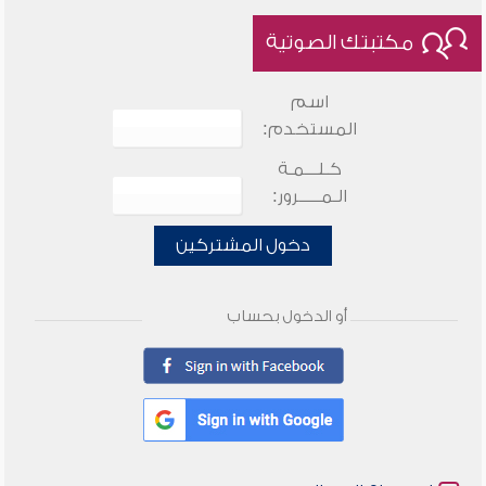
مكتبتك الصوتية
اسم
المستخدم:
كـلـــمـة
الـمـــــرور:
دخول المشتركين
أو الدخول بحساب