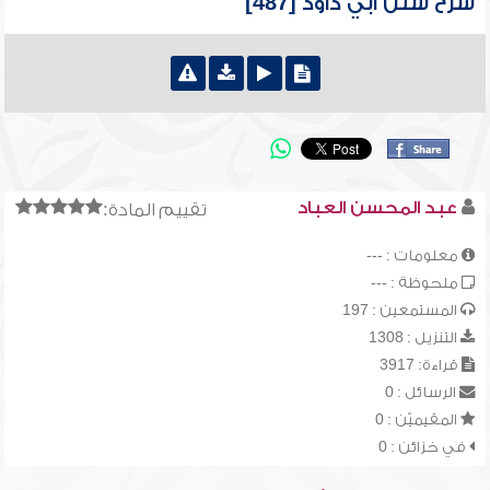
شرح سنن أبي داود [487]
عبد المحسن العباد
تقييم المادة:
معلومات : ---
ملحوظة : ---
المستمعين : 197
التنزيل : 1308
قراءة: 3917
الرسائل : 0
المقيميّن : 0
في خزائن : 0