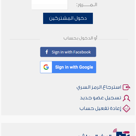
الـمـــــرور:
دخول المشتركين
أو الدخول بحساب
استرجاع الرمز السري
تسجيل عضو جديد
إعادة تفعيل حساب