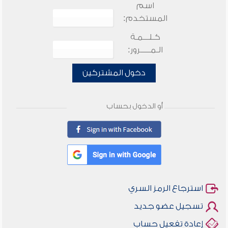
اسم
المستخدم:
كـلـــمـة
الـمـــــرور:
دخول المشتركين
أو الدخول بحساب
استرجاع الرمز السري
تسجيل عضو جديد
إعادة تفعيل حساب