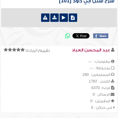
شرح سنن أبي داود [101]
عبد المحسن العباد
تقييم المادة:
معلومات : ---
ملحوظة : ---
المستمعين : 290
التنزيل : 1782
قراءة: 6370
الرسائل : 0
المقيميّن : 0
في خزائن : 0