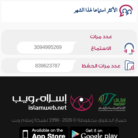
الأكثر استماعا لهذا الشهر
عدد مرات
3094995269
الاستماع
عدد مرات الحفظ
839623787
جميع الحقوق محفوظة © 2026 - 1998 لشبكة إسلام ويب