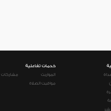
ية
خدمات تفاعلية
داة
المواريث
مشاركات ال
مواقيت الصلاة
رة
ة
عشر