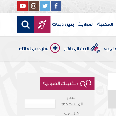
المكتبة
المواريث
بنين وبنات
علمية
البث المباشر
شارك بملفاتك
مكتبتك الصوتية
اسم
المستخدم:
كـلـــمـة