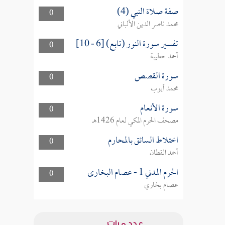
صفة صلاة النبي (4)
0
محمد ناصر الدين الألباني
تفسير سورة النور (تابع) [6 - 10]
0
أحمد حطيبة
سورة القصص
0
محمد أيوب
سورة الأنعام
0
مصحف الحرم المكي لعام 1426هـ
اختلاط السائق بالمحارم
0
أحمد القطان
الحرم المدني 1 - عصام البخارى
0
عصام بخاري
عدد مرات