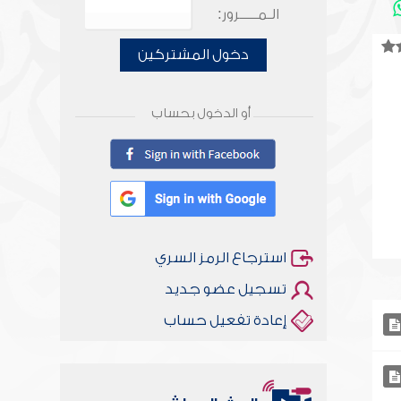
الـمـــــرور:
دخول المشتركين
أو الدخول بحساب
استرجاع الرمز السري
تسجيل عضو جديد
إعادة تفعيل حساب