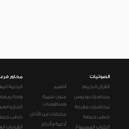
الصوتيات
محاور فرع
القرآن الكريم
أناشيد
الرحمة المه
محاضرات ودروس
متون علمية
واحة رمضان
ومنظومات
محاضرات مفرغة
الحج و العم
مختارات من الأذان
خطب جمعة
خطب جمع
أدعية و أذكار
الكتاب المسموع
القراءات ال