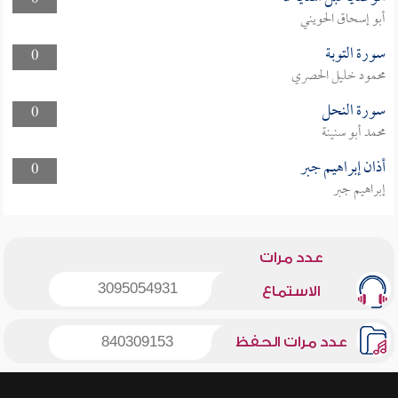
0
أبو إسحاق الحويني
سورة التوبة
0
محمود خليل الحصري
سورة النحل
0
محمد أبو سنينة
أذان إبراهيم جبر
0
إبراهيم جبر
عدد مرات
3095054931
الاستماع
عدد مرات الحفظ
840309153