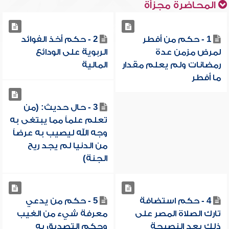
المحاضرة مجزأة
1 - حكم من أفطر
2 - حكم أخذ الفوائد
لمرض مزمن عدة
الربوية على الودائع
رمضانات ولم يعلم مقدار
المالية
ما أفطر
3 - حال حديث: (من
تعلم علماً مما يبتغى به
وجه الله ليصيب به عرضاً
من الدنيا لم يجد ريح
الجنة)
4 - حكم استضافة
5 - حكم من يدعي
تارك الصلاة المصر على
معرفة شيء من الغيب
ذلك بعد النصيحة
وحكم التصديق به