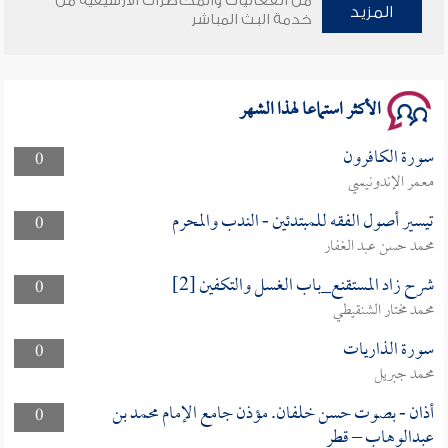
من الفعاليات والمحاضرات الأرشيفية من
وأمنهم من خوف 9
المزيد
خدمة البث المباشر
سلسلة محاضرات نفحات رمضانية 1444هـ
الأكثر استماعا لهذا الشهر
سورة الكافرون
0
معمر الإندونيسي
تيسير أصول الفقه للمبتدئين - الندب والمحرم
0
محمد حسن عبد الغفار
شرح زاد المستقنع_باب الغسل والتكفين [2]
0
محمد مختار الشنقيطي
سورة الذاريات
0
محمد جبريل
أذان - بصوت حسن خلفان. مؤذن جامع الإمام محمد بن
0
عبدالوهاب – قطر