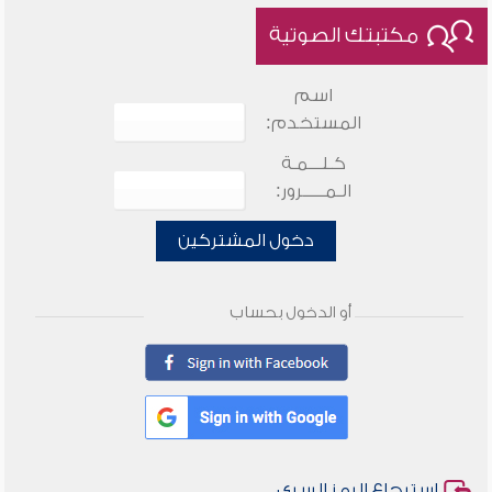
مكتبتك الصوتية
اسم
المستخدم:
كـلـــمـة
الـمـــــرور:
دخول المشتركين
أو الدخول بحساب
استرجاع الرمز السري