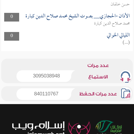
حسن خلفان
الأذان -الحجازي__ بصوت الشيخ محمد صلاح الدين كبارة
0
محمد صلاح الدين كبارة
الليالي الخوالي
0
(...)
عدد مرات
3095038948
الاستماع
عدد مرات الحفظ
840110767