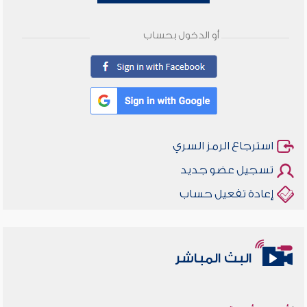
أو الدخول بحساب
استرجاع الرمز السري
تسجيل عضو جديد
إعادة تفعيل حساب
البث المباشر
أخلاقنا أصالة ومعاصرة