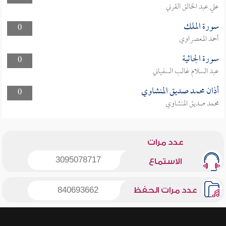
علي عبد الخالق القرني
سورة الملك
0
أحمد المعصراوي
سورة الجاثية
0
عبد السلام غالب السفياني
أذان محمد صديق المنشاوي
0
محمد صديق المنشاوي
عدد مرات
3095078717
الاستماع
عدد مرات الحفظ
840693662