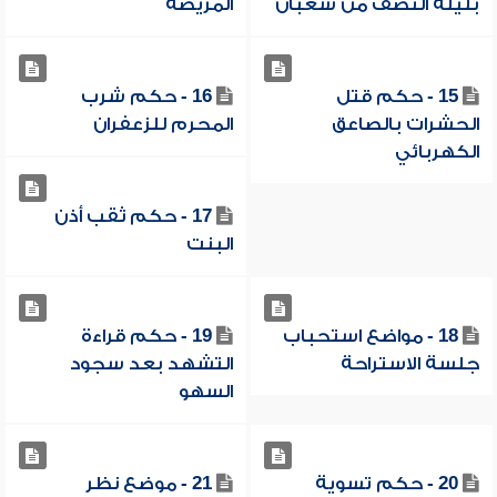
بليلة النصف من شعبان
المريضة
15 - حكم قتل
16 - حكم شرب
الحشرات بالصاعق
المحرم للزعفران
الكهربائي
17 - حكم ثقب أذن
البنت
18 - مواضع استحباب
19 - حكم قراءة
جلسة الاستراحة
التشهد بعد سجود
السهو
20 - حكم تسوية
21 - موضع نظر