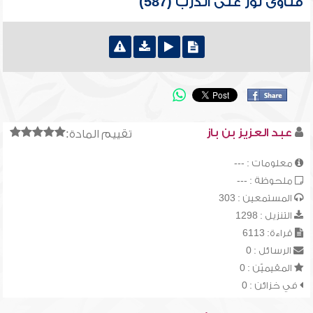
فتاوى نور على الدرب (587)
عبد العزيز بن باز
تقييم المادة:
معلومات : ---
ملحوظة : ---
المستمعين : 303
التنزيل : 1298
قراءة: 6113
الرسائل : 0
المقيميّن : 0
في خزائن : 0