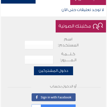
لا توجد تعليقات حتى الآن
مكتبتك الصوتية
اسم
المستخدم:
كـلـــمـة
الـمـــــرور:
دخول المشتركين
أو الدخول بحساب