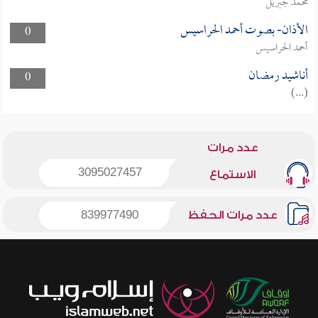
محمد جبريل
الأذان- بصوت أحمد الحراسيس
0
أحمد الحراسيس
أناشيد رمضان
0
(...)
عدد مرات
3095027457
الاستماع
عدد مرات الحفظ
839977490