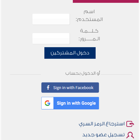
اسم
المستخدم:
كـلـــمـة
الـمـــــرور:
دخول المشتركين
أو الدخول بحساب
استرجاع الرمز السري
تسجيل عضو جديد