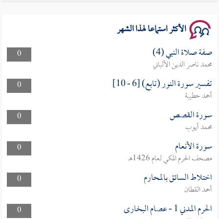
سلسلة محاضرات نفحات رمضانية 1444هـ
الأكثر استماعا لهذا الشهر
صفة صلاة النبي (4)
0
محمد ناصر الدين الألباني
تفسير سورة النور (تابع) [6 - 10]
0
أحمد حطيبة
سورة القصص
0
محمد أيوب
سورة الأنعام
0
مصحف الحرم المكي لعام 1426هـ
اختلاط السائق بالمحارم
0
أحمد القطان
الحرم المدني 1 - عصام البخارى
0