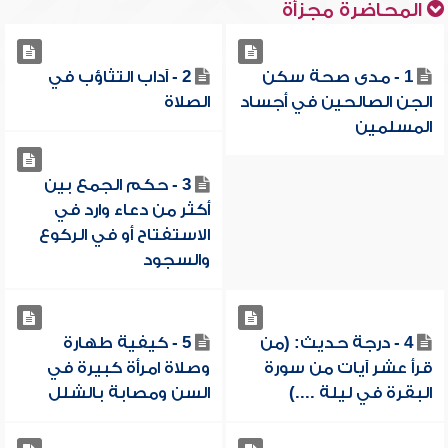
المحاضرة مجزأة
1 - مدى صحة سكن
2 - آداب التثاؤب في
الجن الصالحين في أجساد
الصلاة
المسلمين
3 - حكم الجمع بين
أكثر من دعاء وارد في
الاستفتاح أو في الركوع
والسجود
4 - درجة حديث: (من
5 - كيفية طهارة
قرأ عشر آيات من سورة
وصلاة امرأة كبيرة في
البقرة في ليلة ....)
السن ومصابة بالشلل