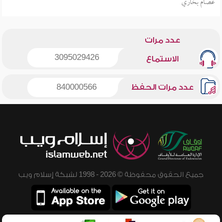
عصام بخاري
عدد مرات
3095029426
الاستماع
عدد مرات الحفظ
840000566
جميع الحقوق محفوظة © 2026 - 1998 لشبكة إسلام ويب