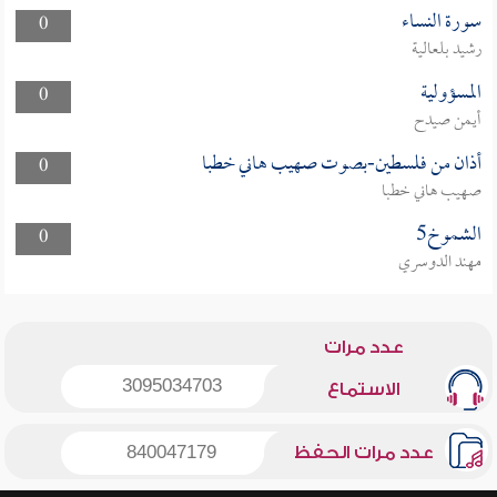
سورة النساء
0
رشيد بلعالية
المسؤولية
0
أيمن صيدح
أذان من فلسطين-بصوت صهيب هاني خطبا
0
صهيب هاني خطبا
الشموخ5
0
مهند الدوسري
عدد مرات
3095034703
الاستماع
عدد مرات الحفظ
840047179