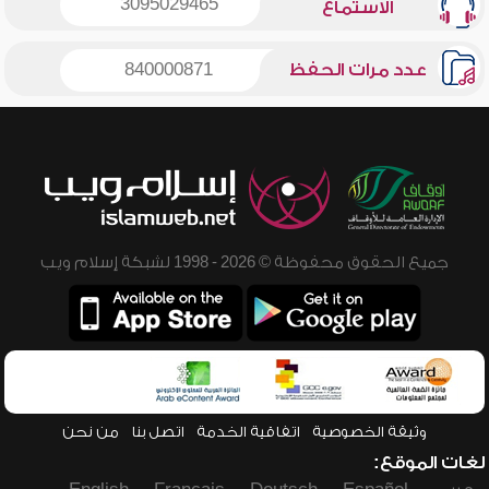
3095029465
الاستماع
عدد مرات الحفظ
840000871
جميع الحقوق محفوظة © 2026 - 1998 لشبكة إسلام ويب
وثيقة الخصوصية
اتفاقية الخدمة
اتصل بنا
من نحن
لغات الموقع: