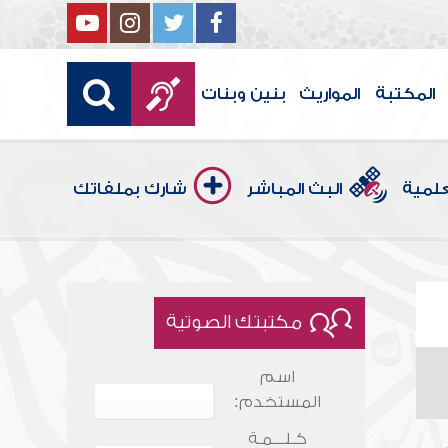
المكتبة
المواريث
بنين وبنات
علمية
البث المباشر
شارك بملفاتك
مكتبتك الصوتية
اسم
المستخدم:
كـلـــمـة