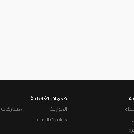
ية
خدمات تفاعلية
داة
المواريث
مشاركات ال
مواقيت الصلاة
رة