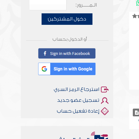
الـمـــــرور:
دخول المشتركين
أو الدخول بحساب
استرجاع الرمز السري
تسجيل عضو جديد
إعادة تفعيل حساب