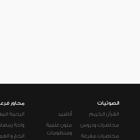
الصوتيات
محاور فرع
القرآن الكريم
أناشيد
الرحمة المه
محاضرات ودروس
متون علمية
واحة رمضان
ومنظومات
محاضرات مفرغة
الحج و العم