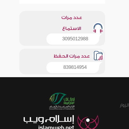
عدد مرات
الاستماع
3095012988
عدد مرات الحفظ
839814954
زوار