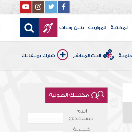
المكتبة
المواريث
بنين وبنات
علمية
البث المباشر
شارك بملفاتك
مكتبتك الصوتية
اسم
المستخدم:
كـلـــمـة