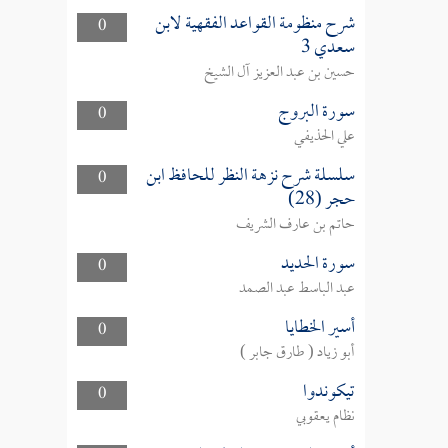
شرح منظومة القواعد الفقهية لابن
0
سعدي 3
حسين بن عبد العزيز آل الشيخ
سورة البروج
0
علي الحذيفي
سلسلة شرح نزهة النظر للحافظ ابن
0
حجر (28)
حاتم بن عارف الشريف
سورة الحديد
0
عبد الباسط عبد الصمد
أسير الخطايا
0
أبو زياد ( طارق جابر )
تيكوندوا
0
نظام يعقوبي