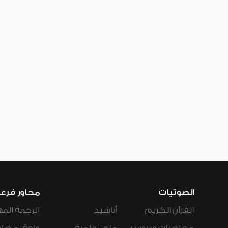
الصوتيات
محاور فرع
القرآن الكريم
أناشيد
الرحمة المه