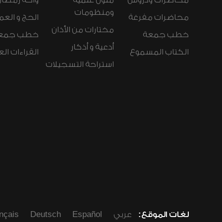
محاضرات ودروس
متون علمية
واحة رمضان
ومنظومات
محاضرات مفرغة
الحج و العم
مختارات من الأذان
خطب جمعة
خطب جمع
أدعية و أذكار
الكتاب المسموع
القراءات ال
استراحة التسجيلات
لغات الموقع:
عربي
Español
Deutsch
nçais