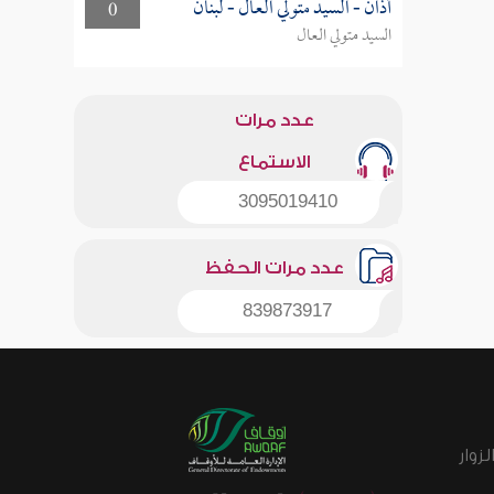
أذان - السيد متولي العال - لبنان
0
السيد متولي العال
عدد مرات
الاستماع
3095019410
عدد مرات الحفظ
839873917
زوار