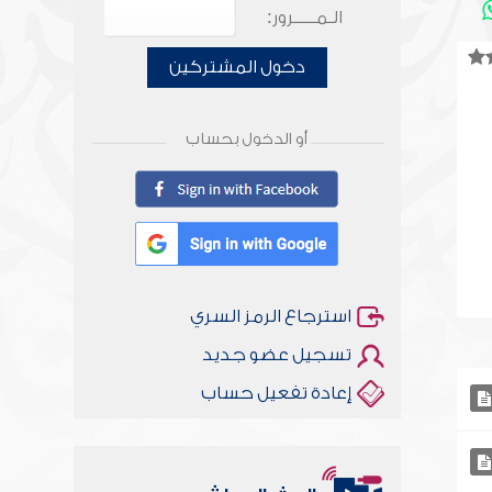
الـمـــــرور:
دخول المشتركين
أو الدخول بحساب
استرجاع الرمز السري
تسجيل عضو جديد
إعادة تفعيل حساب