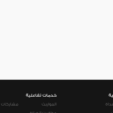
ية
خدمات تفاعلية
داة
المواريث
مشاركات ال