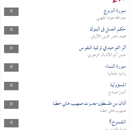
سورة البروج
0
عبد الله عواد الجهني
حكم العمل فى البنوك
0
محمد ناصر الدين الألباني
أثر التوحيد في تزكية النفوس
0
حسن أبو الأشبال الزهيري
سورة النساء
0
رشيد بلعالية
المسؤولية
0
أيمن صيدح
أذان من فلسطين-بصوت صهيب هاني خطبا
0
صهيب هاني خطبا
الشموخ5
0
مهند الدوسري