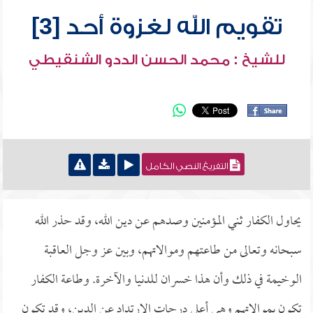
تقويم الله لغزوة أحد [3]
للشيخ : محمد الحسن الددو الشنقيطي
التفريغ النصي الكامل
يحاول الكفار ثني المؤمنين وصدهم عن دين الله، وقد حذر الله
سبحانه وتعالى من طاعتهم وموالاتهم، وبين عز وجل العاقبة
الوخيمة في ذلك وأن هذا خسران للدنيا والآخرة. وطاعة الكفار
تكون بموالاتهم وهي أعلى درجات الارتداد عن الدين، وقد تكون