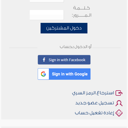
كـلـــمـة
الـمـــــرور:
دخول المشتركين
أو الدخول بحساب
استرجاع الرمز السري
تسجيل عضو جديد
إعادة تفعيل حساب