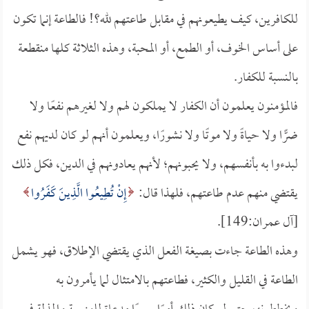
للكافرين، كيف يطيعونهم في مقابل طاعتهم لله؟! فالطاعة إنما تكون
على أساس الخوف، أو الطمع، أو المحبة، وهذه الثلاثة كلها منقطعة
بالنسبة للكفار.
فالمؤمنون يعلمون أن الكفار لا يملكون لهم ولا لغيرهم نفعًا ولا
ضرًّا ولا حياةً ولا موتًا ولا نشورًا، ويعلمون أنهم لو كان لديهم نفع
لبدءوا به بأنفسهم، ولا يحبونهم؛ لأنهم يعادونهم في الدين، فكل ذلك
يقتضي منهم عدم طاعتهم، فلهذا قال:
إِنْ تُطِيعُوا الَّذِينَ كَفَرُوا
[آل عمران:149].
وهذه الطاعة جاءت بصيغة الفعل الذي يقتضي الإطلاق، فهو يشمل
الطاعة في القليل والكثير، فطاعتهم بالامتثال لما يأمرون به