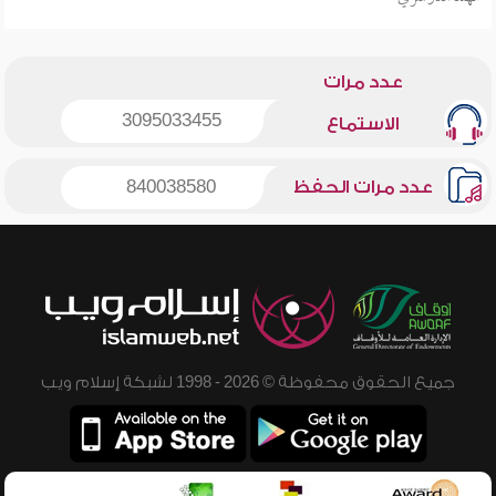
عدد مرات
3095033455
الاستماع
عدد مرات الحفظ
840038580
جميع الحقوق محفوظة © 2026 - 1998 لشبكة إسلام ويب