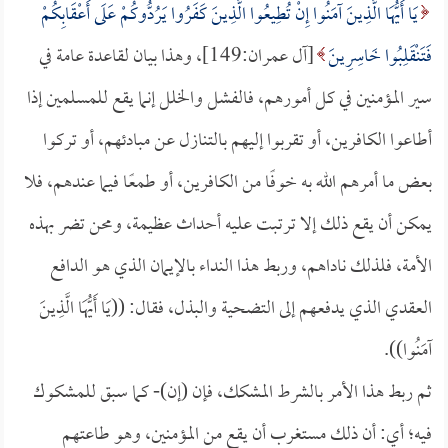
يَا أَيُّهَا الَّذِينَ آمَنُوا إِنْ تُطِيعُوا الَّذِينَ كَفَرُوا يَرُدُّوكُمْ عَلَى أَعْقَابِكُمْ
فَتَنْقَلِبُوا خَاسِرِينَ
[آل عمران:149]، وهذا بيان لقاعدة عامة في
سير المؤمنين في كل أمورهم، فالفشل والخلل إنما يقع للمسلمين إذا
أطاعوا الكافرين، أو تقربوا إليهم بالتنازل عن مبادئهم، أو تركوا
بعض ما أمرهم الله به خوفًا من الكافرين، أو طمعًا فيما عندهم، فلا
يمكن أن يقع ذلك إلا ترتبت عليه أحداث عظيمة، ومحن تضر بهذه
الأمة، فلذلك ناداهم، وربط هذا النداء بالإيمان الذي هو الدافع
العقدي الذي يدفعهم إلى التضحية والبذل، فقال: ((يَا أَيُّهَا الَّذِينَ
آمَنُوا)).
ثم ربط هذا الأمر بالشرط المشكك، فإن (إن)- كما سبق للمشكوك
فيه؛ أي: أن ذلك مستغرب أن يقع من المؤمنين، وهو طاعتهم