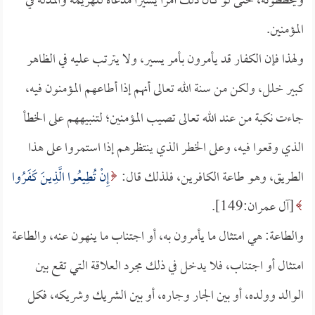
ويخططونه، حتى لو كان ذلك أمرًا يسيرًا مدعاة للهزيمة والمذلة في
المؤمنين.
ولهذا فإن الكفار قد يأمرون بأمر يسير، ولا يترتب عليه في الظاهر
كبير خلل، ولكن من سنة الله تعالى أنهم إذا أطاعهم المؤمنون فيه،
جاءت نكبة من عند الله تعالى تصيب المؤمنين؛ لتنبيههم على الخطأ
الذي وقعوا فيه، وعلى الخطر الذي ينتظرهم إذا استمروا على هذا
الطريق، وهو طاعة الكافرين، فلذلك قال:
إِنْ تُطِيعُوا الَّذِينَ كَفَرُوا
[آل عمران:149].
والطاعة: هي امتثال ما يأمرون به، أو اجتناب ما ينهون عنه، والطاعة
امتثال أو اجتناب، فلا يدخل في ذلك مجرد العلاقة التي تقع بين
الوالد وولده، أو بين الجار وجاره، أو بين الشريك وشريكه، فكل