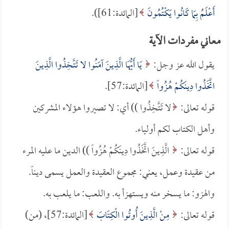
أَعْلَمُ بِمَا كَانُوا يَكْتُمُونَ
[المائدة:61]).
معاني مفردات الآية
يقول الله عز وجل:
يَا أَيُّهَا الَّذِينَ آمَنُوا لا تَتَّخِذُوا الَّذِينَ
اتَّخَذُوا دِينَكُمْ هُزُواً
[المائدة:57].
قوله تعالى:
لا تَتَّخِذُوا )) أي: لا تصيروا هؤلاء المشركين
وأهل الكتاب لكم أولياء.
قوله تعالى:
الَّذِينَ اتَّخَذُوا دِينَكُمْ هُزُواً )) الدين ما عليه المرء
من عقيدة وعمل، يعني: مجموع العقيدة والعمل يسمى ديناً.
والهزو: ما يسخر منه ويستهزأ به. واللعب: ما يلعب به.
قوله تعالى:
مِنْ الَّذِينَ أُوتُوا الْكِتَابَ
[المائدة:57]، (من)