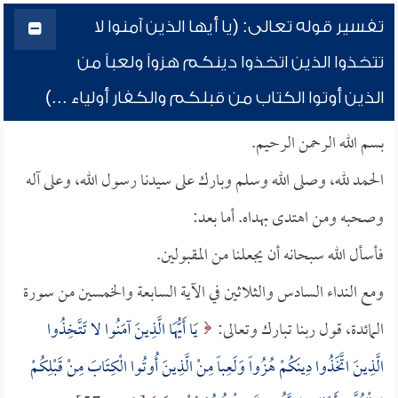
تفسير قوله تعالى: (يا أيها الذين آمنوا لا
تتخذوا الذين اتخذوا دينكم هزواً ولعباً من
الذين أوتوا الكتاب من قبلكم والكفار أولياء ...)
بسم الله الرحمن الرحيم.
الحمد لله، وصلى الله وسلم وبارك على سيدنا رسول الله، وعلى آله
وصحبه ومن اهتدى بهداه. أما بعد:
فأسأل الله سبحانه أن يجعلنا من المقبولين.
ومع النداء السادس والثلاثين في الآية السابعة والخمسين من سورة
المائدة، قول ربنا تبارك وتعالى:
يَا أَيُّهَا الَّذِينَ آمَنُوا لا تَتَّخِذُوا
الَّذِينَ اتَّخَذُوا دِينَكُمْ هُزُواً وَلَعِباً مِنْ الَّذِينَ أُوتُوا الْكِتَابَ مِنْ قَبْلِكُمْ