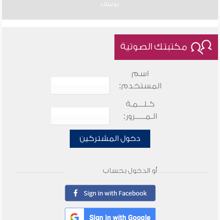
يوسف
مكتبتك الصوتية
اسم
المستخدم:
كـلـــمـة
الـمـــــرور:
دخول المشتركين
أو الدخول بحساب