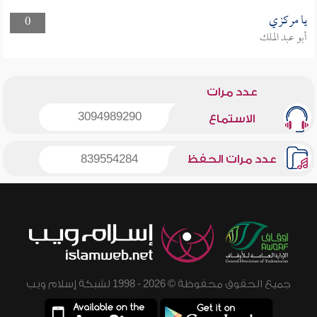
يا مركزي
0
أبو عبد الملك
عدد مرات
3094989290
الاستماع
عدد مرات الحفظ
839554284
جميع الحقوق محفوظة © 2026 - 1998 لشبكة إسلام ويب