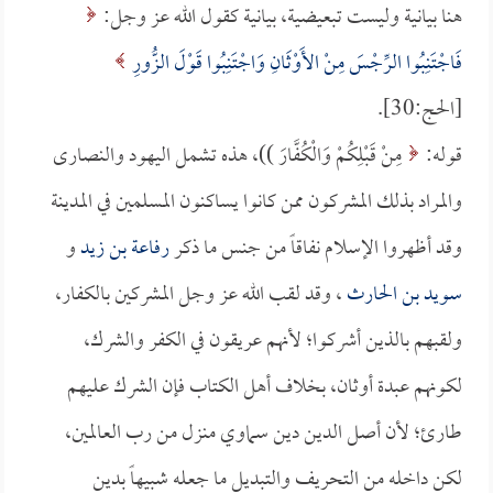
هنا بيانية وليست تبعيضية، بيانية كقول الله عز وجل:
فَاجْتَنِبُوا الرِّجْسَ مِنْ الأَوْثَانِ وَاجْتَنِبُوا قَوْلَ الزُّورِ
[الحج:30].
قوله:
مِنْ قَبْلِكُمْ وَالْكُفَّارَ ))، هذه تشمل اليهود والنصارى
والمراد بذلك المشركون ممن كانوا يساكنون المسلمين في المدينة
وقد أظهروا الإسلام نفاقاً من جنس ما ذكر
رفاعة بن زيد
و
سويد بن الحارث
، وقد لقب الله عز وجل المشركين بالكفار،
ولقبهم بالذين أشركوا؛ لأنهم عريقون في الكفر والشرك،
لكونهم عبدة أوثان، بخلاف أهل الكتاب فإن الشرك عليهم
طارئ؛ لأن أصل الدين دين سماوي منزل من رب العالمين،
لكن داخله من التحريف والتبديل ما جعله شبيهاً بدين