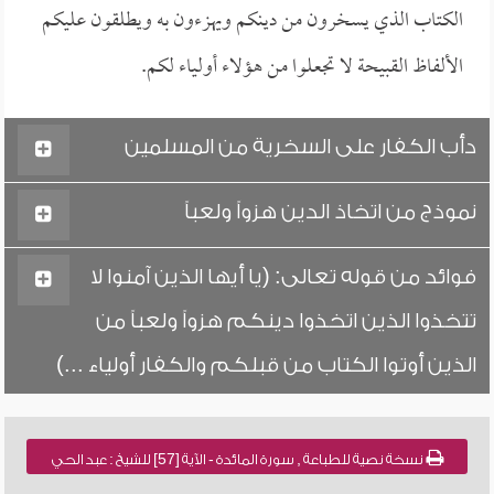
الكتاب الذي يسخرون من دينكم ويهزءون به ويطلقون عليكم
الألفاظ القبيحة لا تجعلوا من هؤلاء أولياء لكم.
دأب الكفار على السخرية من المسلمين
نموذج من اتخاذ الدين هزواً ولعباً
فوائد من قوله تعالى: (يا أيها الذين آمنوا لا
تتخذوا الذين اتخذوا دينكم هزواً ولعباً من
الذين أوتوا الكتاب من قبلكم والكفار أولياء ...)
نسخة نصية للطباعة , سورة المائدة - الآية [57] للشيخ : عبد الحي