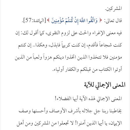
المشركين.
قال تعالى:
وَاتَّقُوا اللَّهَ إِنْ كُنتُمْ مُؤْمِنِينَ
[المائدة:57].
فيه معنى الإغراء والحث على لزوم التقوى، كما أقول لك: إن
كنت شجاعاً فأقدم، إن كنت كريماً فابذل، وهكذا.. إن كنتم
مؤمنين فلا تتخذوا الذين اتخذوا دينكم هزواً ولعباً من الذين
أوتوا الكتاب من قبلكم والكفار أولياء.
المعنى الإجمالي للآية
المعنى الإجمالي لهذه الآية أيها الفضلاء!
يخاطبنا ربنا جل جلاله بأشرف الأوصاف وأحسنها وصف
الإيمان، يا أيها الذين آمنوا! لا تجعلوا من المشركين ومن أهل