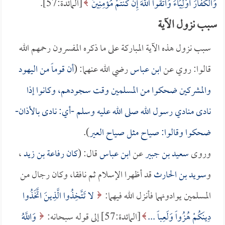
وَالْكُفَّارَ أَوْلِيَاءَ وَاتَّقُوا اللَّهَ إِنْ كُنتُمْ مُؤْمِنِينَ
[المائدة:57].
سبب نزول الآية
سبب نزول هذه الآية المباركة على ما ذكره المفسرون رحمهم الله
قالوا: روي عن
ابن عباس
رضي الله عنهما: (
أن قوماً من اليهود
والمشركين ضحكوا من المسلمين وقت سجودهم، وكانوا إذا
نادى منادي رسول الله صلى الله عليه وسلم -أي: نادى بالأذان-
ضحكوا وقالوا: صياح مثل صياح العير
).
وروى
سعيد بن جبير
عن
ابن عباس
قال: (
كان
رفاعة بن زيد
،
و
سويد بن الحارث
قد أظهرا الإسلام ثم نافقا، وكان رجال من
المسلمين يوادونهما فأنزل الله فيهما:
لا تَتَّخِذُوا الَّذِينَ اتَّخَذُوا
دِينَكُمْ هُزُواً وَلَعِباً ...
[المائدة:57] إلى قوله سبحانه:
وَاللَّهُ