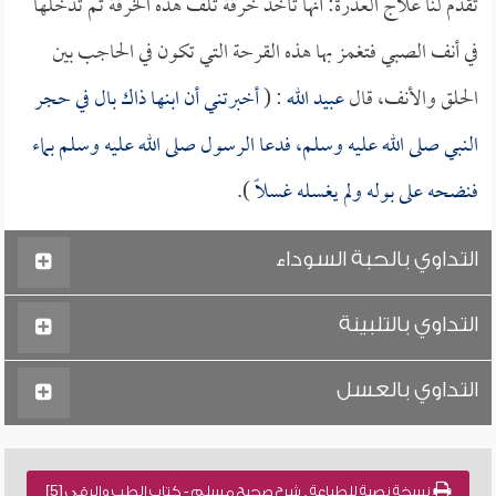
تقدم لنا علاج العذرة: أنها تأخذ خرقة تلف هذه الخرقة ثم تدخلها
في أنف الصبي فتغمز بها هذه القرحة التي تكون في الحاجب بين
الحلق والأنف، قال
عبيد الله
: (
أخبرتني أن ابنها ذاك بال في حجر
النبي صلى الله عليه وسلم، فدعا الرسول صلى الله عليه وسلم بماء
فنضحه على بوله ولم يغسله غسلاً
).
التداوي بالحبة السوداء
التداوي بالتلبينة
التداوي بالعسل
نسخة نصية للطباعة , شرح صحيح مسلم - كتاب الطب والرقى [5]