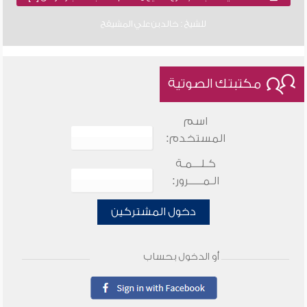
للشيخ : خالد بن علي المشيقح
مكتبتك الصوتية
اسم
المستخدم:
كـلـــمـة
الـمـــــرور:
دخول المشتركين
أو الدخول بحساب