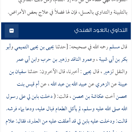
السوداء، فهي شفاء من كل داء إلا السام، ومن ذلك التداوي
بالتلبينة والتداوي بالعسل، فإن لها فضلاً في علاج بعض الأمراض.
التداوي بالعود الهندي
قال
مسلم
رحمه الله في صحيحه: [حدثنا
يحيى بن يحيى التميمي
و
أبو
بكر بن أبي شيبة
، و
عمرو الناقد
و
زهير بن حرب
و
ابن أبي عمر
والنقل لـ
زهير
، قال
يحيى
: أخبرنا، قال الآخرون: حدثنا
سفيان بن
عيينة
عن
الزهري
عن
عبيد الله بن عبد الله
، عن
أم قيس بنت
محصن
أخت
عكاشة بن محصن
، قالت: (
دخلت بابن لي على رسول
الله صلى الله عليه وسلم، لم يأكل الطعام فبال عليه، ودعا بماء فرشه.
قالت: ودخلت عليه بابن لي قد أعلقت عليه من العذرة، فقال: علام