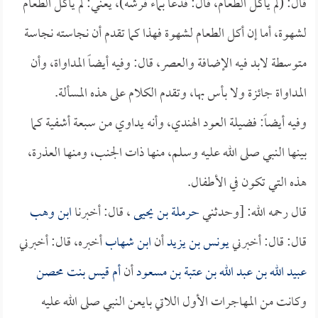
قال: (لم يأكل الطعام، قال: فدعا بماء فرشه)، يعني: لم يأكل الطعام
لشهوة، أما إن أكل الطعام لشهوة فهذا كما تقدم أن نجاسته نجاسة
متوسطة لابد فيه الإضافة والعصر، قال: وفيه أيضاً المداواة، وأن
المداواة جائزة ولا بأس بها، وتقدم الكلام على هذه المسألة.
وفيه أيضاً: فضيلة العود الهندي، وأنه يداوي من سبعة أشفية كما
بينها النبي صلى الله عليه وسلم، منها ذات الجنب، ومنها العذرة،
هذه التي تكون في الأطفال.
قال رحمه الله: [وحدثني
حرملة بن يحيى
، قال: أخبرنا
ابن وهب
قال: قال: أخبرني
يونس بن يزيد
أن
ابن شهاب
أخبره، قال: أخبرني
عبيد الله بن عبد الله بن عتبة بن مسعود
أن
أم قيس بنت محصن
وكانت من المهاجرات الأول اللاتي بايعن النبي صلى الله عليه