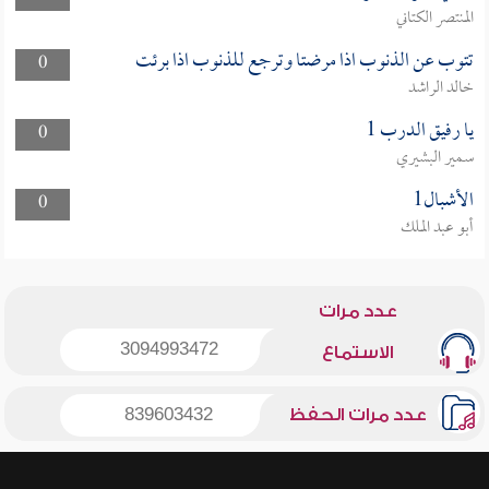
المنتصر الكتاني
تتوب عن الذنوب اذا مرضتا وترجع للذنوب اذا برئت
0
خالد الراشد
يا رفيق الدرب 1
0
سمير البشيري
الأشبال1
0
أبو عبد الملك
عدد مرات
3094993472
الاستماع
عدد مرات الحفظ
839603432